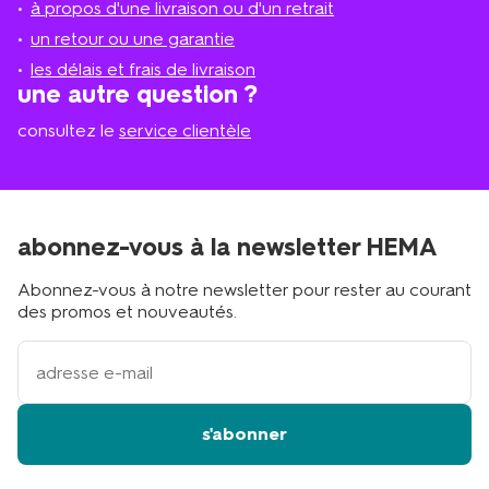
à propos d'une livraison ou d'un retrait
le
plus
un retour ou une garantie
proche
les délais et frais de livraison
?
une autre question ?
consultez le
service clientèle
abonnez-vous à la newsletter HEMA
Abonnez-vous à notre newsletter pour rester au courant
des promos et nouveautés.
votre
adresse
email
s'abonner