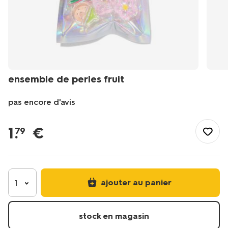
ensemble de perles fruit
pas encore d'avis
/fr-
fr/jouets/dessin-
1
.
€
79
jeux-
creatifs/perles/ensemble-
de-
perles-
fruit-
ajouter au panier
1
15900541.html
stock en magasin