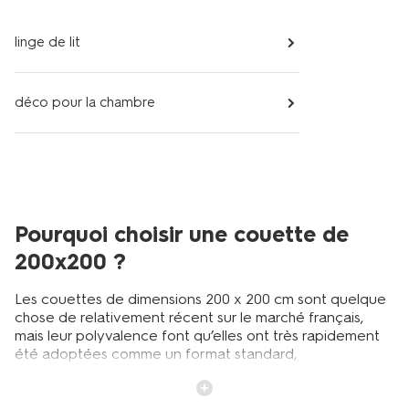
linge de lit
déco pour la chambre
Pourquoi choisir une couette de
200x200 ?
Les couettes de dimensions 200 x 200 cm sont quelque
chose de relativement récent sur le marché français,
mais leur polyvalence font qu’elles ont très rapidement
été adoptées comme un format standard,
essentiellement de couette de 2 personnes. Les
couettes 200x200 sont en effet tout à fait adaptées
pour les matelas de 140 x 190 cm, qui restent la