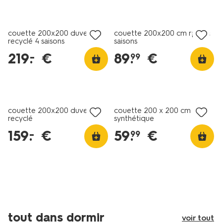
couette 200x200 duvet
couette 200x200 cm rpet 4
recyclé 4 saisons
saisons
219
.
€
89
.
€
–
99
couette 200x200 duvet
couette 200 x 200 cm
recyclé
synthétique
159
.
€
59
.
€
–
99
tout dans dormir
voir tout