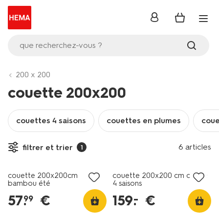
se
connecter
que recherchez-vous ?
200 x 200
couette 200x200
couettes 4 saisons
couettes en plumes
coue
6 articles
filtrer et trier
1
couette 200x200cm
couette 200x200 cm chaîne
bambou été
4 saisons
57
.
€
159
.
€
–
99