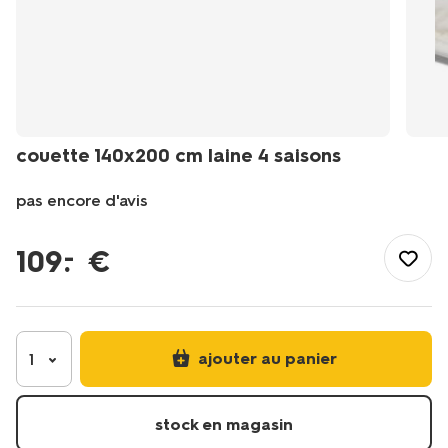
couette 140x200 cm laine 4 saisons
pas encore d'avis
/fr-
fr/literie/couettes/couette-
109
.
€
–
140x200-
cm-
laine-
4-
saisons-
ajouter au panier
1
-5590024.html
stock en magasin