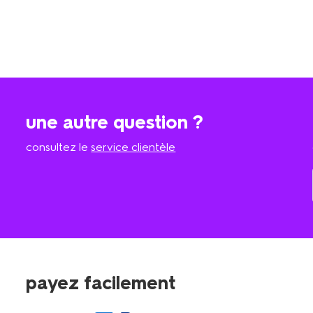
une autre question ?
consultez le
service clientèle
payez facilement