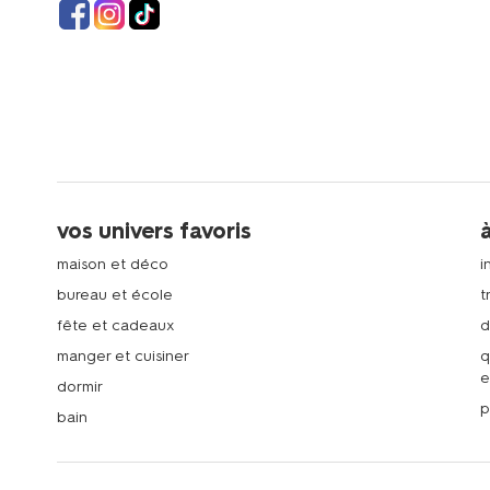
vos univers favoris
maison et déco
i
bureau et école
t
fête et cadeaux
d
manger et cuisiner
q
e
dormir
p
bain