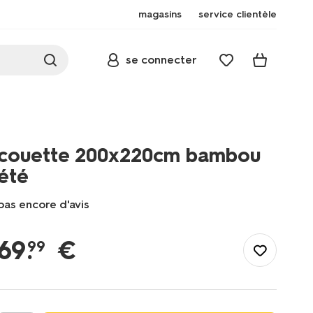
magasins
service clientèle
se connecter
couette 200x220cm bambou
été
pas encore d'avis
/fr-
fr/literie/couettes/couette-
69
.
€
99
200x220cm-
bambou-
ete-
5590031.html