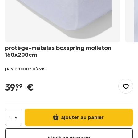
protège-matelas boxspring molleton
160x200cm
pas encore d'avis
/fr-
fr/literie/linge-
39
.
€
99
de-
lit/aleses/protege-
matelas-
boxspring-
molleton-
ajouter au panier
1
160x200cm-
5180072.html
stock en magasin