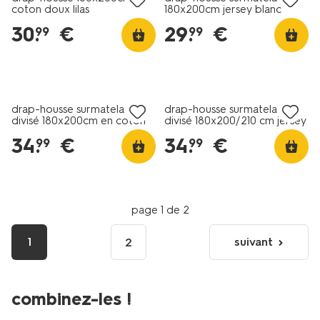
coton doux lilas
180x200cm jersey blanc
30
.
€
29
.
€
99
99
drap-housse surmatelas
drap-housse surmatelas
divisé 180x200cm en coton
divisé 180x200/210 cm jersey
doux blanc
blanc
34
.
€
34
.
€
99
99
page 1 de 2
1
suivant
2
page
suivante
combinez-les !