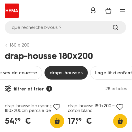
se
connecter
que recherchez-vous ?
180 x 200
drap-housse 180x200
sses de couette
draps-housses
linge lit d'enfan
30% de réduction
28 articles
filtrer et trier
1
dans le panier
drap-housse boxspring
drap-housse 180x200cm
180x200cm percale de
coton blanc
coton hôtel blanc
54
.
€
17
.
€
99
99