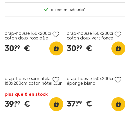
paiement sécurisé
drap-housse 180x200cm
drap-housse 180x200cm
coton doux rose pâle
coton doux vert foncé
30
.
€
30
.
€
99
99
30% de réduction
dans le panier
drap-housse surmatelas
drap-housse 180x200cm
180x200cm coton hôtel satin
éponge blanc
blanc
plus que 8 en stock
37
.
€
39
.
€
99
99