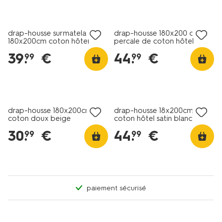
30% de réduction
30% de réduction
dans le panier
dans le panier
drap-housse surmatelas
drap-housse 180x200 cm
180x200cm coton hôtel
percale de coton hôtel
percale blanc
beige
39
.
€
44
.
€
99
99
30% de réduction
dans le panier
drap-housse 180x200cm
drap-housse 18x200cm
coton doux beige
coton hôtel satin blanc
30
.
€
44
.
€
99
99
paiement sécurisé