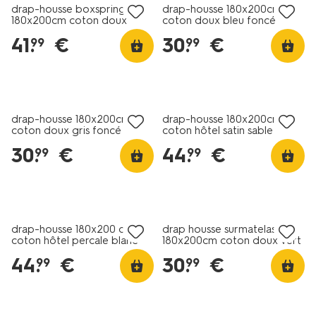
drap-housse boxspring
drap-housse 180x200cm
180x200cm coton doux
coton doux bleu foncé
blanc
41
.
€
30
.
€
99
99
30% de réduction
dans le panier
drap-housse 180x200cm
drap-housse 180x200cm
coton doux gris foncé
coton hôtel satin sable
30
.
€
44
.
€
99
99
30% de réduction
dans le panier
drap-housse 180x200 cm
drap housse surmatelas
coton hôtel percale blanc
180x200cm coton doux vert
44
.
€
30
.
€
99
99