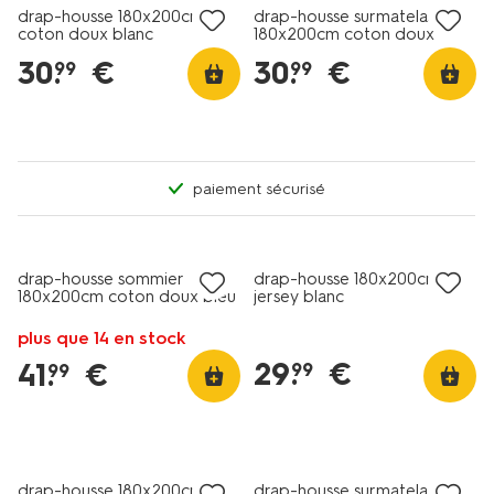
drap-housse 180x200cm
drap-housse surmatelas
coton doux blanc
180x200cm coton doux
blanc
30
.
€
30
.
€
99
99
paiement sécurisé
drap-housse sommier
drap-housse 180x200cm
180x200cm coton doux bleu
jersey blanc
plus que 14 en stock
29
.
€
41
.
€
99
99
drap-housse 180x200cm
drap-housse surmatelas