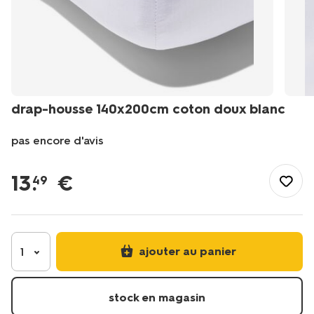
drap-housse 140x200cm coton doux blanc
pas encore d'avis
/fr-
fr/literie/linge-
13
.
€
49
de-
lit/draps-
housses/drap-
housse-
140x200cm-
ajouter au panier
1
coton-
doux-
blanc-
stock en magasin
-5190004.html