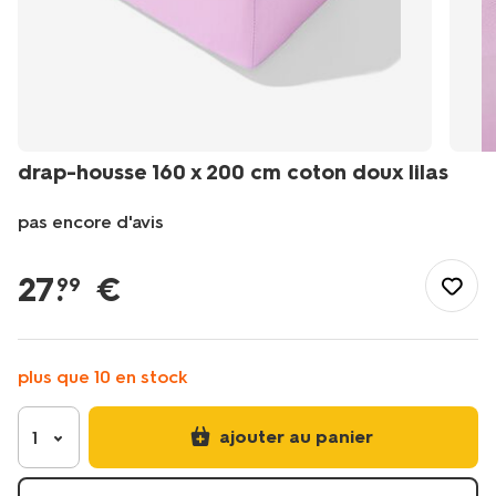
drap-housse 160 x 200 cm coton doux lilas
pas encore d'avis
/fr-
fr/literie/linge-
27
.
€
99
de-
lit/draps-
housses/drap-
housse-
plus que 10 en stock
160-
x-
ajouter au panier
200-
1
cm-
coton-