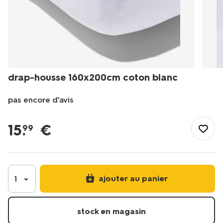
drap-housse 160x200cm coton blanc
pas encore d'avis
/fr-
fr/literie/linge-
15
.
€
99
de-
lit/draps-
housses/drap-
housse-
160x200cm-
ajouter au panier
1
coton-
blanc-
-5190005.html
stock en magasin