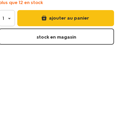
plus que 12 en stock
coton-
doux-
vert-
ajouter au panier
1
fonce-
-5160023.html
stock en magasin