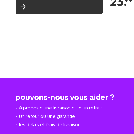
23
.
99
pouvons-nous vous aider ?
à propos d'une livraison ou d'un retrait
un retour ou une garantie
les délais et frais de livraison