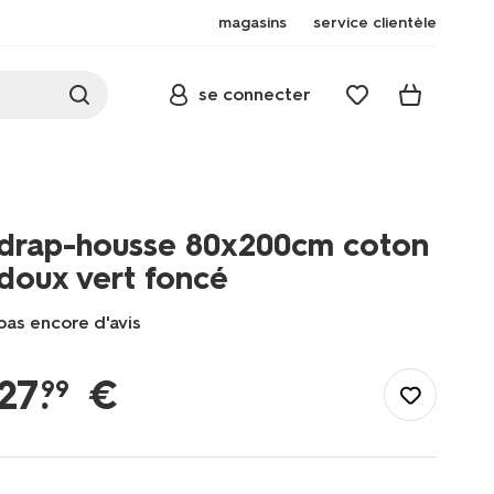
magasins
service clientèle
se connecter
drap-housse 80x200cm coton
doux vert foncé
pas encore d'avis
/fr-
fr/literie/linge-
27
.
€
99
de-
lit/draps-
housses/drap-
housse-
80x200cm-