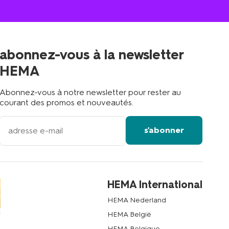
un
le
magasin
magasin
le
plus
proche
abonnez-vous à la newsletter
?
HEMA
Abonnez-vous à notre newsletter pour rester au
courant des promos et nouveautés.
votre
s'abonner
adresse
email
HEMA International
HEMA Nederland
HEMA België
HEMA Belgique