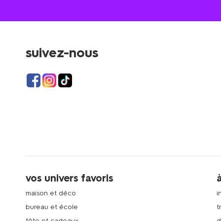
suivez-nous
vos univers favoris
maison et déco
i
bureau et école
t
fête et cadeaux
d