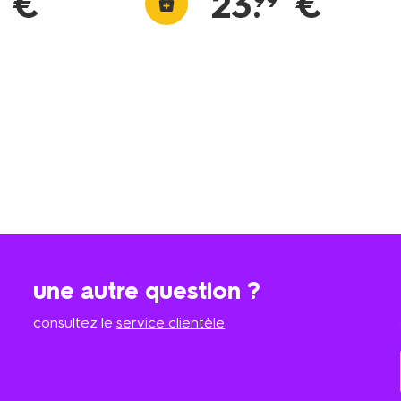
€
23
.
€
99
une autre question ?
consultez le
service clientèle