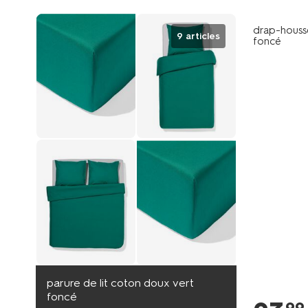
drap-houss
9 articles
foncé
parure de lit coton doux vert
foncé