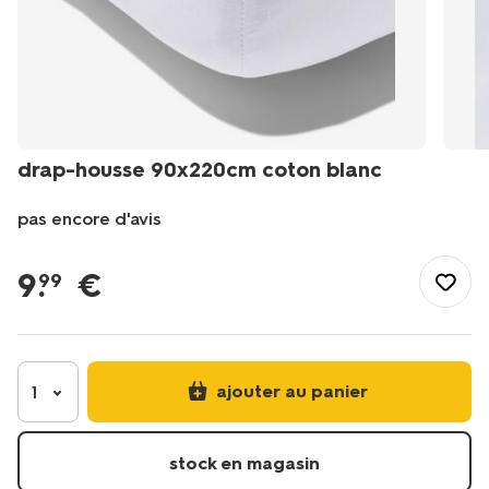
drap-housse 90x220cm coton blanc
pas encore d'avis
/fr-
fr/literie/linge-
9
.
€
99
de-
lit/draps-
housses/drap-
housse-
90x220cm-
ajouter au panier
1
coton-
blanc-
-5190007.html
stock en magasin