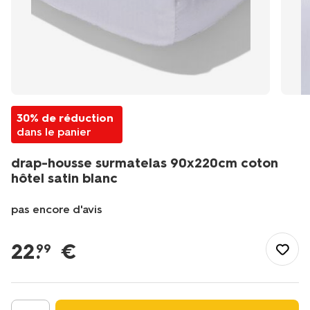
30% de réduction
dans le panier
drap-housse surmatelas 90x220cm coton
hôtel satin blanc
pas encore d'avis
/fr-
fr/literie/linge-
22
.
€
99
de-
lit/draps-
housses/drap-
housse-