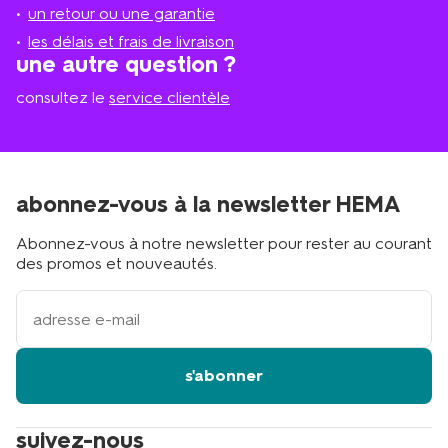
plus
un retour ou une garantie
proche
les délais et frais de livraison
?
une autre question ?
consultez le
service clientèle
abonnez-vous à la newsletter HEMA
Abonnez-vous à notre newsletter pour rester au courant
des promos et nouveautés.
votre
adresse
email
s'abonner
suivez-nous