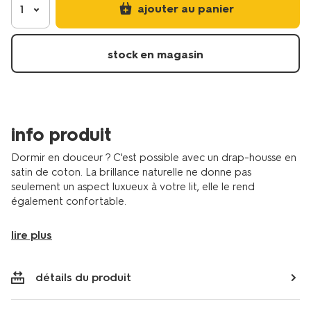
surmatelas-
ajouter au panier
1
90x220cm-
coton-
hotel-
stock en magasin
satin-
blanc-
5180118.html
info produit
Dormir en douceur ? C'est possible avec un drap-housse en
satin de coton. La brillance naturelle ne donne pas
seulement un aspect luxueux à votre lit, elle le rend
également confortable.
lire plus
détails du produit