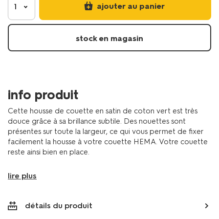
de-
ajouter au panier
1
couette-
140x200%2F220-
cm-
stock en magasin
hotel-
coton-
satin-
vert-
5750152.html
info produit
Cette housse de couette en satin de coton vert est très
douce grâce à sa brillance subtile. Des nouettes sont
présentes sur toute la largeur, ce qui vous permet de fixer
facilement la housse à votre couette HEMA. Votre couette
reste ainsi bien en place.
lire plus
détails du produit