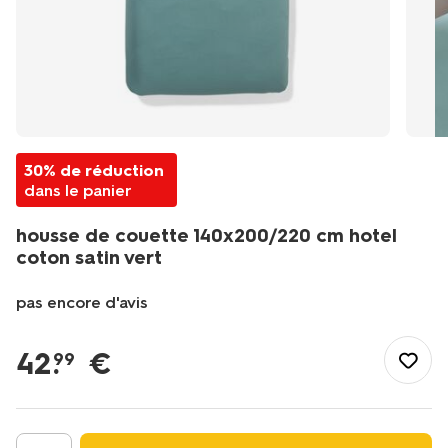
30% de réduction
dans le panier
housse de couette 140x200/220 cm hotel
coton satin vert
pas encore d'avis
/fr-
fr/literie/linge-
42
.
€
99
de-
lit/housses-
de-
couette/housse-