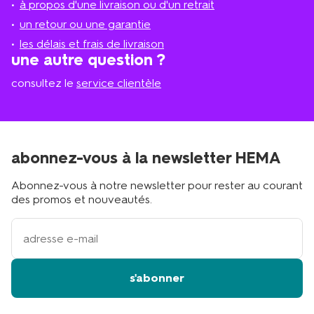
à propos d'une livraison ou d'un retrait
le
plus
un retour ou une garantie
proche
les délais et frais de livraison
?
une autre question ?
consultez le
service clientèle
abonnez-vous à la newsletter HEMA
Abonnez-vous à notre newsletter pour rester au courant
des promos et nouveautés.
votre
adresse
email
s'abonner