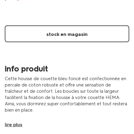
de-
couette-
140x200%2F220cm-
coton-
hotel-
percale-
stock en magasin
bleu-
fonce-
5750167.html
info produit
Cette housse de couette bleu foncé est confectionnée en
percale de coton robuste et offre une sensation de
fraîcheur et de confort. Les boucles sur toute la largeur
facilitent la fixation de la housse à votre couette HEMA.
Ainsi, vous dormirez super confortablement et tout restera
bien en place.
lire plus