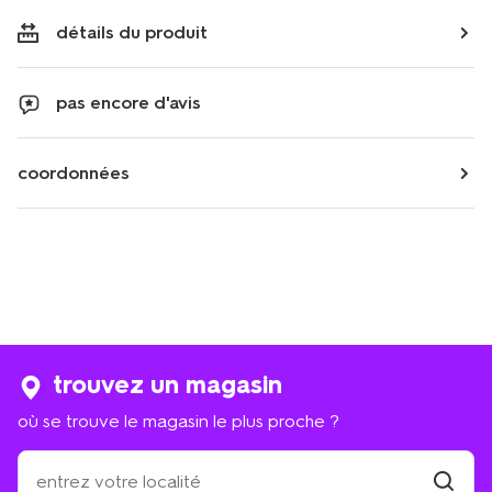
détails du produit
pas encore d'avis
coordonnées
trouvez un magasin
où se trouve le magasin le plus proche ?
où
se