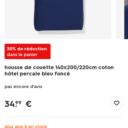
30% de réduction
dans le panier
housse de couette 140x200/220cm coton
hôtel percale bleu foncé
pas encore d'avis
/fr-
fr/literie/linge-
34
.
€
99
de-
lit/housses-
de-
couette/housse-
plus que 6 en stock