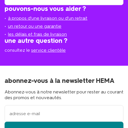
trouve
trouver
pouvons-nous vous aider ?
un
le
magasi
magasin
à propos d'une livraison ou d'un retrait
le
plus
un retour ou une garantie
proche
les délais et frais de livraison
?
une autre question ?
consultez le
service clientèle
abonnez-vous à la newsletter HEMA
Abonnez-vous à notre newsletter pour rester au courant
des promos et nouveautés.
votre
adresse
email