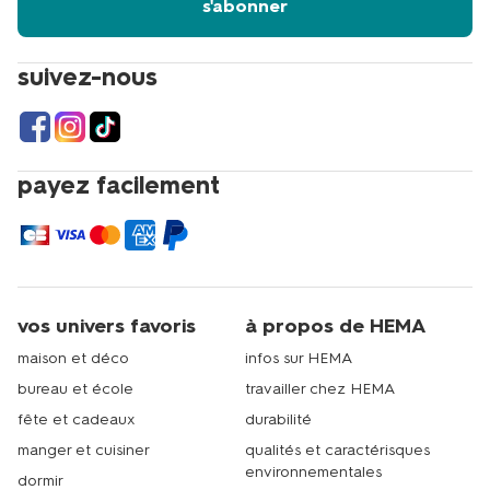
s'abonner
suivez-nous
payez facilement
vos univers favoris
à propos de HEMA
maison et déco
infos sur HEMA
bureau et école
travailler chez HEMA
fête et cadeaux
durabilité
manger et cuisiner
qualités et caractérisques
environnementales
dormir