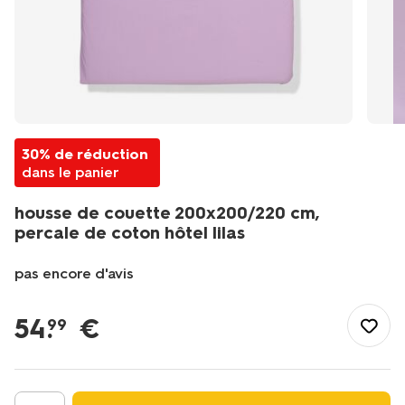
30% de réduction
dans le panier
housse de couette 200x200/220 cm,
percale de coton hôtel lilas
pas encore d'avis
/fr-
fr/literie/linge-
54
.
€
99
de-
lit/housses-
de-
couette/housse-