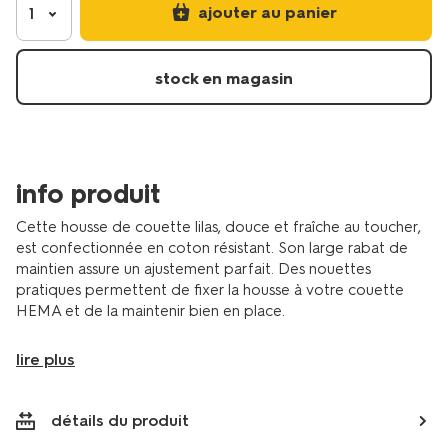
de-
ajouter au panier
1
couette-
200x200%2F220-
cm-
stock en magasin
percale-
de-
coton-
hotel-
lilas-
info produit
5750165.html
Cette housse de couette lilas, douce et fraîche au toucher,
est confectionnée en coton résistant. Son large rabat de
maintien assure un ajustement parfait. Des nouettes
pratiques permettent de fixer la housse à votre couette
HEMA et de la maintenir bien en place.
lire plus
détails du produit