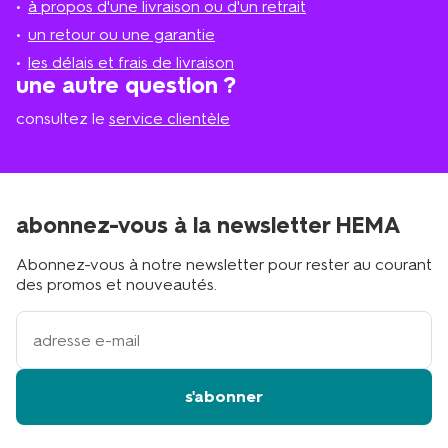
à propos d'une livraison ou d'un retrait
le
plus
un retour ou une garantie
proche
les délais et frais de livraison
?
une autre question ?
consultez le
service clientèle
abonnez-vous à la newsletter HEMA
Abonnez-vous à notre newsletter pour rester au courant
des promos et nouveautés.
votre
adresse
email
s'abonner