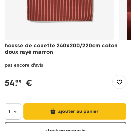
housse de couette 240x200/220cm coton
doux rayé marron
pas encore d'avis
/fr-
fr/literie/linge-
54
.
€
99
de-
lit/housses-
de-
couette/housse-
de-
ajouter au panier
1
couette-
240x200%2F220cm-
coton-
stock en magasin