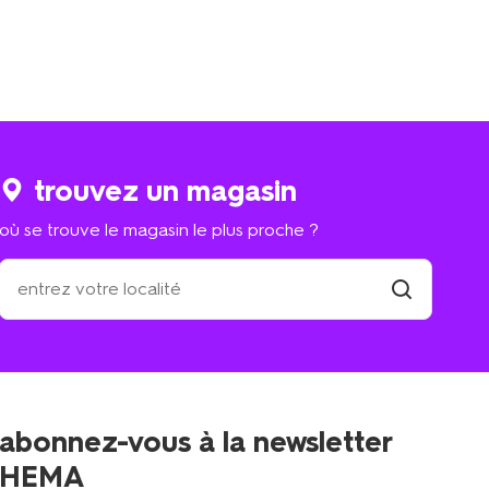
trouvez un magasin
où se trouve le magasin le plus proche ?
où
se
trouve
trouver
un
le
magasin
magasin
le
plus
proche
abonnez-vous à la newsletter
?
HEMA