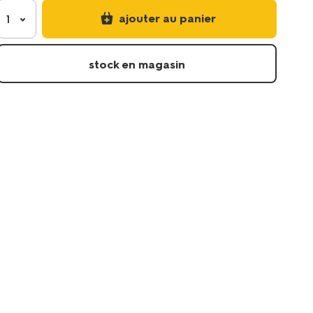
couette-
ajouter au panier
1
enfant-
140x200-
coton-
stock en magasin
rayures-
bleue-
5760143.html