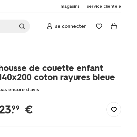
magasins
service clientèle
se connecter
housse de couette enfant
140x200 coton rayures bleue
pas encore d'avis
/fr-
fr/literie/linge-
23
.
€
99
de-
lit/housses-
de-
couette/housse-
de-