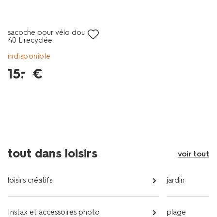
tout petit prix
sacoche pour vélo double
40 L recyclée
indisponible
15
.
€
–
tout dans loisirs
voir tout
loisirs créatifs
jardin
Instax et accessoires photo
plage