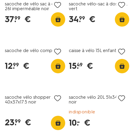
sacoche de vélo sac à dos
sacoche vélo-sac à dos 26 L
26l imperméable noir
vert
37
.
€
34
.
€
99
99
sacoche de vélo compacte
caisse à vélo 15L enfant
12
.
€
15
.
€
99
49
tout petit prix
sacoche vélo shopper 25L
sacoche vélo 20L 51x34x12
40x37x17.5 noir
noir
indisponible
23
.
€
10
.
€
–
99