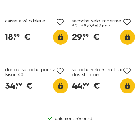
caisse à vélo bleue
sacoche vélo imperméable
32L 58x33x17 noir
18
.
€
29
.
€
99
99
double sacoche pour vélo
sacoche vélo 3-en-1 sac à
Bison 40L
dos-shopping
34
.
€
44
.
€
99
99
paiement sécurisé