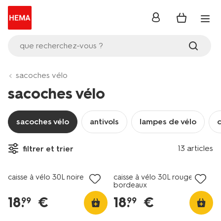
se
connecter
que recherchez-vous ?
sacoches vélo
sacoches vélo
sacoches vélo
antivols
lampes de vélo
c
13 articles
filtrer et trier
caisse à vélo 30L noire
caisse à vélo 30L rouge
bordeaux
18
.
€
18
.
€
99
99