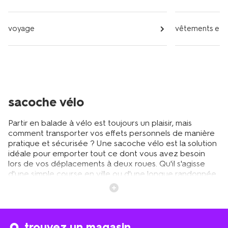
voyage
vêtements et a
sacoche vélo
Partir en balade à vélo est toujours un plaisir, mais
comment transporter vos effets personnels de manière
pratique et sécurisée ? Une sacoche vélo est la solution
idéale pour emporter tout ce dont vous avez besoin
lors de vos déplacements à deux roues. Qu'il s'agisse
d'une simple course en ville ou d'une longue randonnée
cycliste, ces accessoires indispensables vous
permettent de garder vos objets à l'abri tout en
maintenant votre équilibre et votre confort de conduite.
Les sacoches vélo se déclinent en différents modèles
adaptés à tous les types de cyclistes et à toutes les
trouvez un magasin