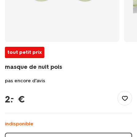
tout petit prix
masque de nuit pois
pas encore d'avis
/fr-
fr/loisirs-
2
.
€
–
temps-
libre/voyage/accessoires-
de-
voyage/masques-
indisponible
de-
sommeil/masque-