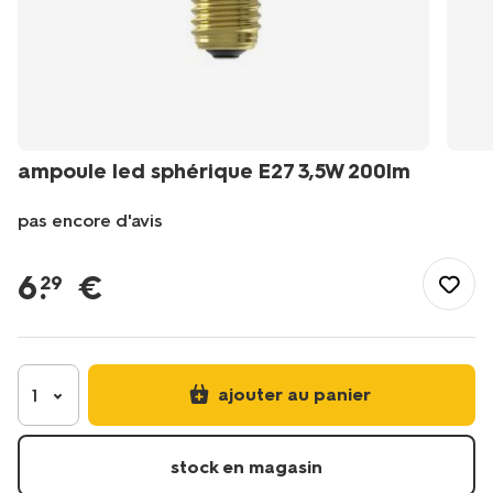
ampoule led sphérique E27 3,5W 200lm
pas encore d'avis
/fr-
fr/maison-
6
.
€
29
deco/bricolage/eclairage/ampoule-
led-
spherique-
e27-
35w-
ajouter au panier
1
200lm-
20070042.html
stock en magasin