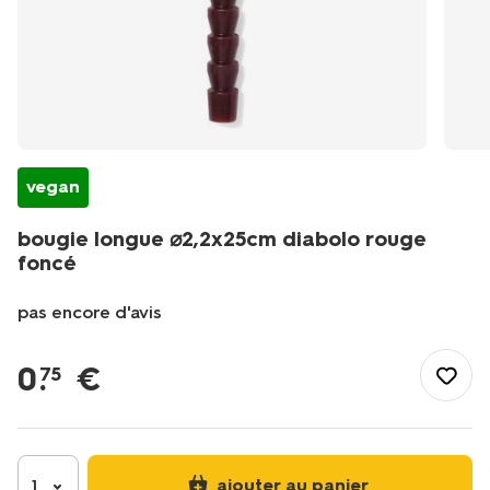
vegan
bougie longue ⌀2,2x25cm diabolo rouge
foncé
pas encore d'avis
/fr-
fr/maison-
0
.
€
75
deco/deco/bougies/bougies-
longues/bougie-
longue-
%E2%8C%8022x25cm-
diabolo-
ajouter au panier
1