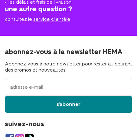
les délais et frais de livraison
?
une autre question ?
consultez le
service clientèle
abonnez-vous à la newsletter HEMA
Abonnez-vous à notre newsletter pour rester au courant
des promos et nouveautés.
votre
adresse
email
s'abonner
suivez-nous