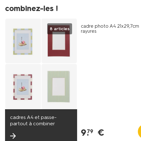
combinez-les !
cadre photo A4 21x29,7cm 
8 articles
rayures
cadres A4 et passe-
partout à combiner
9
.
€
79