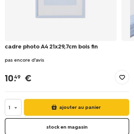
cadre photo A4 21x29,7cm bois fin
pas encore d'avis
/fr-
fr/maison-
10
.
€
49
deco/deco/cadres-
photo/cadre-
photo-
a4-
21x297cm-
ajouter au panier
1
bois-
fin-
13626075.html
stock en magasin