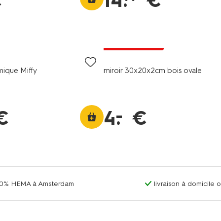
€
14
.
€
tout petit prix
amique Miffy
miroir 30x20x2cm bois ovale
–
€
4
.
€
00% HEMA à Amsterdam
livraison à domicile 
 prix