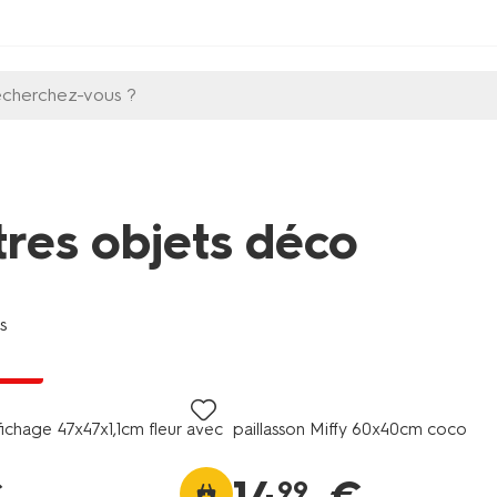
echerchez-vous ?
tres objets déco
es
 prix
fichage 47x47x1,1cm fleur avec
paillasson Miffy 60x40cm coco
99