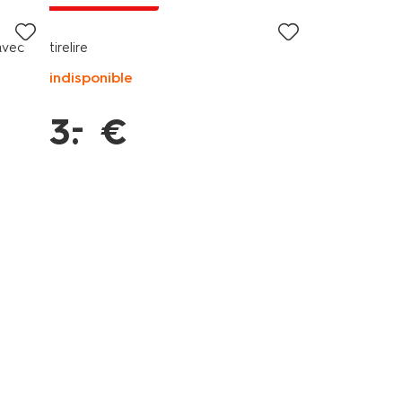
avec
tirelire
indisponible
–
3
.
€