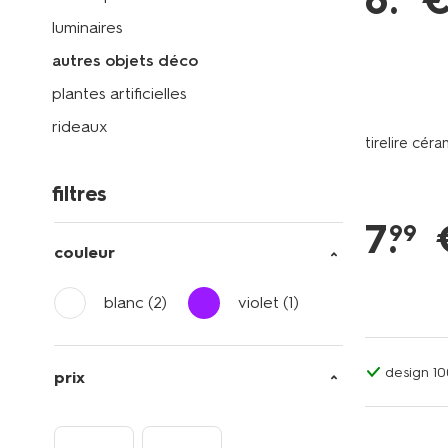
6
.
luminaires
autres objets déco
plantes artificielles
rideaux
tirelire cér
filtres
7
.
99
couleur
blanc
(2)
violet
(1)
design 1
prix
tout petit