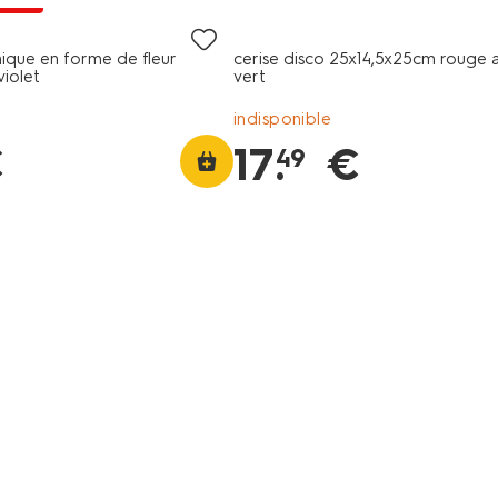
ique en forme de fleur
cerise disco 25x14,5x25cm rouge 
violet
vert
indisponible
€
17
.
€
49