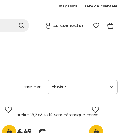
magasins
service clientèle
se connecter
trier par :
choisir
tirelire 15,3x8,4x14,4cm céramique cerise
49