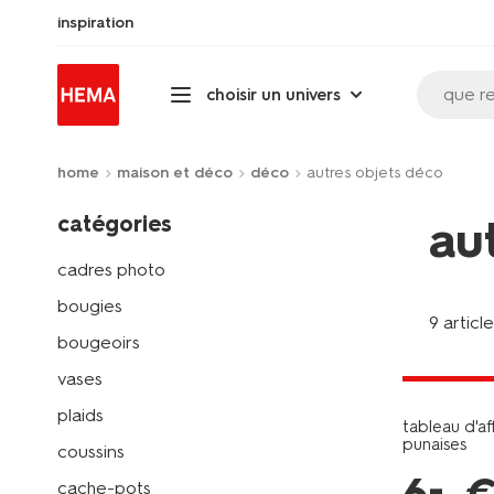
inspiration
que r
choisir un univers
home
maison et déco
déco
autres objets déco
catégories
au
cadres photo
bougies
9 articl
bougeoirs
tout petit
vases
plaids
tableau d'af
punaises
coussins
–
cache-pots