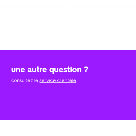
une autre question ?
consultez le
service clientèle