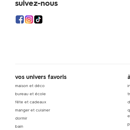
suivez-nous
vos univers favoris
maison et déco
i
bureau et école
t
fête et cadeaux
d
manger et cuisiner
q
e
dormir
p
bain