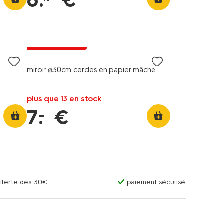
6
.
€
tout petit prix
miroir ⌀30cm cercles en papier mâché
plus que 13 en stock
–
7
.
€
offerte dès 30€
paiement sécurisé
tout petit prix