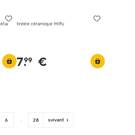
étal
tirelire céramique Miffy
7
.
€
99
...
suivant
6
28
page
suivante