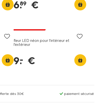
6
.
€
89
tous petits prix
fleur LED néon pour l'intérieur et
l'extérieur
–
9
.
€
offerte dès 30€
paiement sécurisé