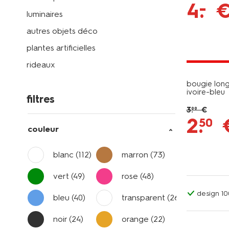
–
4
.
luminaires
autres objets déco
plantes artificielles
tous petit
rideaux
bougie lon
ivoire-bleu
filtres
3
.
€
99
2
.
50
couleur
blanc
(112)
marron
(73)
vert
(49)
rose
(48)
design 1
bleu
(40)
transparent
(26)
noir
(24)
orange
(22)