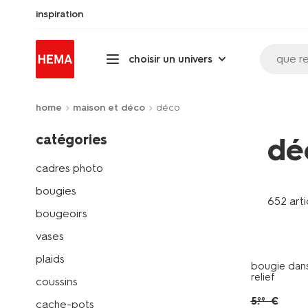
inspiration
que r
choisir un univers
home
maison et déco
déco
catégories
dé
cadres photo
bougies
652 arti
bougeoirs
vases
plaids
bougie dan
relief
coussins
5
.
€
99
cache-pots