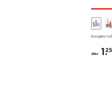
tous petit
bougies rust
1
.
25
dès