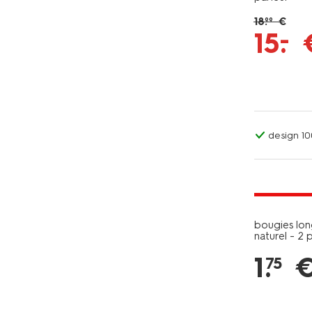
18
.
€
99
–
15
.
design 1
vegan
tous petit
bougies lo
naturel - 2 
1
.
75
vegan