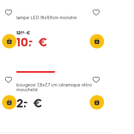
lampe LED 18x9,9cm monstre
12
.
€
99
–
10
.
€
tous petits prix
bougeoir 7,8x7,7 cm céramique rétro
moucheté
–
2
.
€