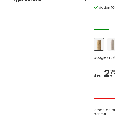
design 1
vegan
bougies rus
2
.
7
dès
tous petit
lampe de pr
parleur