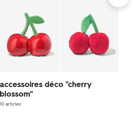
ca
accessoires déco "cherry
c
blossom"
8 a
10 articles