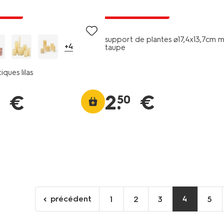
s prix
tous petits prix
support de plantes ⌀17,4x13,7cm m
+4
taupe
iques lilas
2
.
€
€
50
précédent
4
1
2
3
5
Aller
à