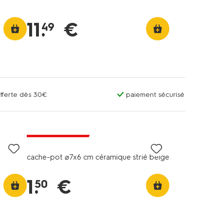
11
.
€
49
offerte dès 30€
paiement sécurisé
tous petits prix
cache-pot ⌀7x6 cm céramique strié beige
1
.
€
50