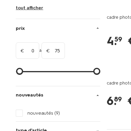
tout afficher
cadre photo 
prix
4
.
59
à
cadre photo
nouveautés
6
.
89
nouveautés
(9)
type d'article