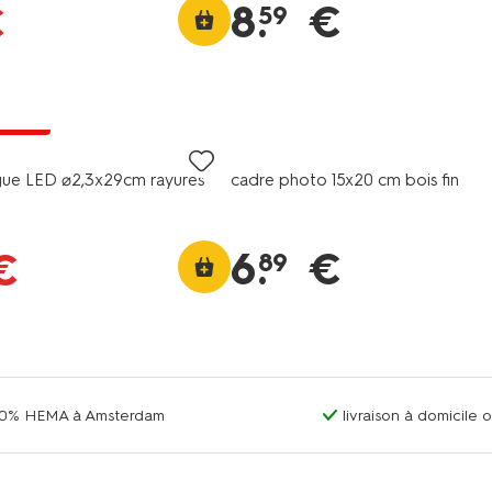
8
.
€
€
59
s prix
gue LED ⌀2,3x29cm rayures
cadre photo 15x20 cm bois fin
6
.
€
€
89
00% HEMA à Amsterdam
livraison à domicile 