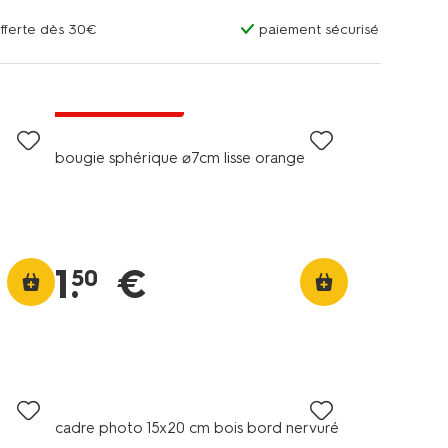
offerte dès 30€
paiement sécurisé
vegan
tous petits prix
bougie sphérique ⌀7cm lisse orange
1
.
€
50
cadre photo 15x20 cm bois bord nervuré