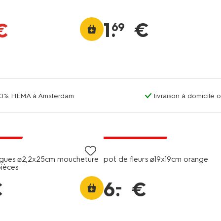
1
.
€
€
69
00% HEMA à Amsterdam
livraison à domicile 
s prix
tous petits prix
ngues ⌀2,2x25cm moucheture
pot de fleurs ⌀19x19cm orange
pièces
–
€
6
.
€