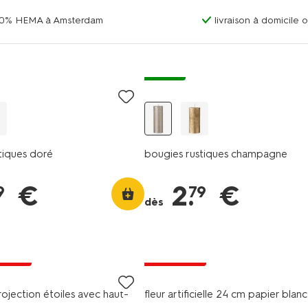
00% HEMA à Amsterdam
livraison à domicile 
vegan
tiques doré
bougies rustiques champagne
€
2
.
€
9
79
dès
s prix
3e gratuit
ojection étoiles avec haut-
fleur artificielle 24 cm papier blanc