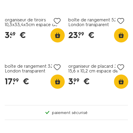
organiseur de tiroirs
boîte de rangement 52L
10,3x33,4x5cm espace de
London transparent
rangement slim
50x39x41
3
.
€
23
.
€
49
99
boîte de rangement 32L
organiseur de placard 21 x
London transparent
15,6 x 10,2 cm espace de
50x39x26
rangement M
17
.
€
3
.
€
99
99
paiement sécurisé