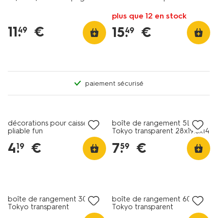
de rangement XL
plus que 12 en stock
11
.
€
15
.
€
49
49
paiement sécurisé
décorations pour caisse
boîte de rangement 5L
pliable fun
Tokyo transparent 28x19.5x14
recyclée
4
.
€
7
.
€
19
59
boîte de rangement 30L
boîte de rangement 60L
Tokyo transparent
Tokyo transparent
58x39.5x20.5 recyclée
58x39.5x36.5 recyclée