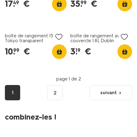
17
.
€
35
.
€
49
99
boîte de rangement 15L
boîte de rangement avec
Tokyo transparent
couvercle 1.8L Dublin
39.5x29x18.5 recyclée
transparent 25x17x7
10
.
€
3
.
€
99
19
page 1 de 2
1
suivant
2
page
suivante
combinez-les !