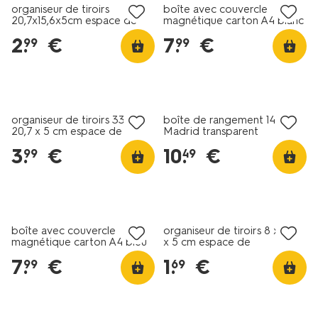
organiseur de tiroirs
boîte avec couvercle
20,7x15,6x5cm espace de
magnétique carton A4 blanc
rangement M
2
.
€
7
.
€
99
99
organiseur de tiroirs 33,4 x
boîte de rangement 14L
20,7 x 5 cm espace de
Madrid transparent
rangement L
40x30x19
3
.
€
10
.
€
99
49
boîte avec couvercle
organiseur de tiroirs 8 x 10,5
magnétique carton A4 bleu
x 5 cm espace de
rangement XS
7
.
€
1
.
€
99
69