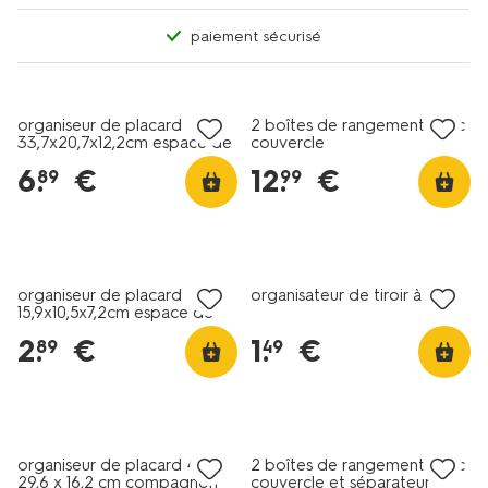
paiement sécurisé
organiseur de placard
2 boîtes de rangement avec
33,7x20,7x12,2cm espace de
couvercle
rangement L
6
.
€
12
.
€
89
99
organiseur de placard
organisateur de tiroir à clips
15,9x10,5x7,2cm espace de
rangement S
2
.
€
1
.
€
89
49
organiseur de placard 40 x
2 boîtes de rangement avec
29,6 x 16,2 cm compagnon
couvercle et séparateur