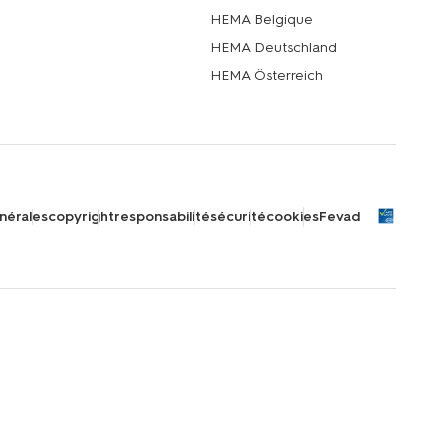
HEMA Belgique
HEMA Deutschland
HEMA Österreich
nérales
copyright
responsabilité
sécurité
cookies
Fevad