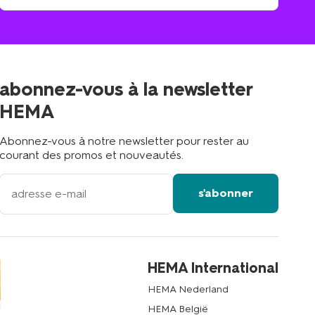
trouve
trouver
un
le
magasin
magasin
le
plus
proche
abonnez-vous à la newsletter
?
HEMA
Abonnez-vous à notre newsletter pour rester au
courant des promos et nouveautés.
votre
s'abonner
adresse
email
HEMA International
HEMA Nederland
HEMA België