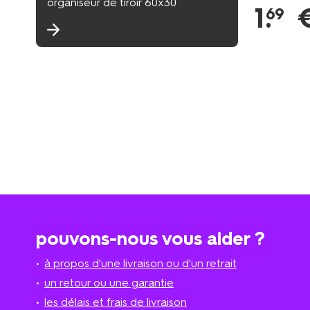
organiseur de tiroir 60x30
1
.
69
pouvons-nous vous aider ?
à propos d'une livraison ou d'un retrait
un retour ou une garantie
les délais et frais de livraison