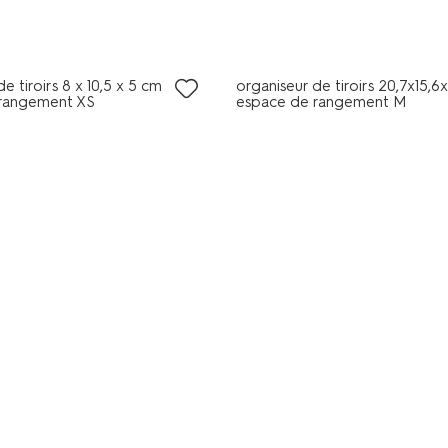
e tiroirs 8 x 10,5 x 5 cm
organiseur de tiroirs 20,7x15,
rangement XS
espace de rangement M