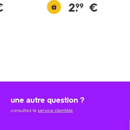
€
2
.
€
99
une autre question ?
consultez le
service clientèle