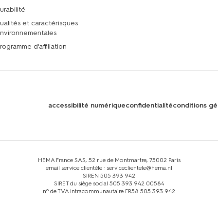
urabilité
ualités et caractérisques
nvironnementales
rogramme d'affiliation
accessibilité numérique
confidentialité
conditions gé
HEMA France SAS, 52 rue de Montmartre, 75002 Paris
email service clientèle : serviceclientele@hema.nl
SIREN 505 393 942
SIRET du siège social 505 393 942 00584
nº de TVA intracommunautaire FR58 505 393 942