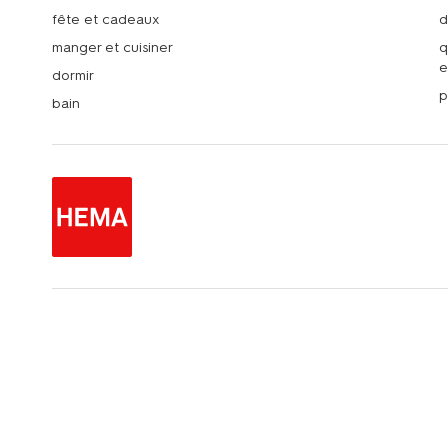
fête et cadeaux
d
manger et cuisiner
q
e
dormir
p
bain