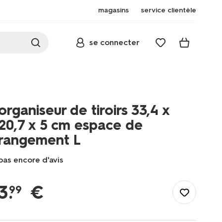
magasins
service clientèle
se connecter
organiseur de tiroirs 33,4 x
20,7 x 5 cm espace de
rangement L
pas encore d'avis
/fr-
fr/maison-
3
.
€
99
deco/rangement/boites-
de-
rangement-