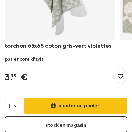
torchon 65x65 coton gris-vert violettes
pas encore d'avis
/fr-
fr/manger-
3
.
€
99
cuisiner/cuisiner/linge-
de-
cuisine/torchons/torchon-
65x65-
coton-
ajouter au panier
1
gris-
vert-
violettes-
stock en magasin
5420076.html