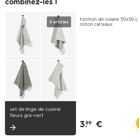
combinez-les !
torchon de cuisine 50x50 
5 articles
coton carreaux
set de linge de cuisine
fleurs gris-vert
3
.
€
99