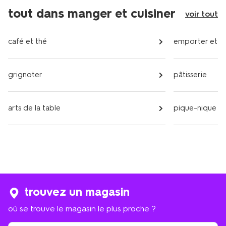
tout dans manger et cuisiner
voir tout
café et thé
emporter et c
grignoter
pâtisserie
arts de la table
pique-nique
trouvez un magasin
où se trouve le magasin le plus proche ?