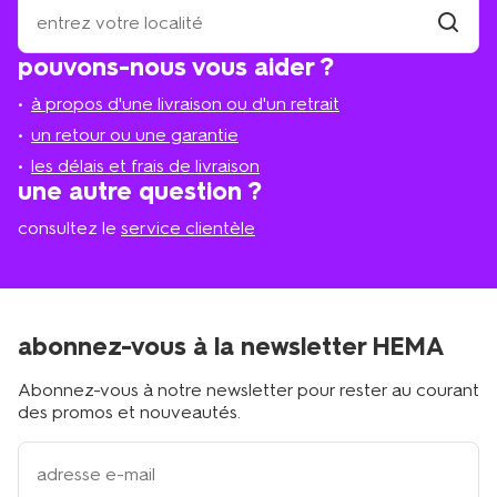
où
se
trouve
trouver
pouvons-nous vous aider ?
un
le
magasi
magasin
à propos d'une livraison ou d'un retrait
le
plus
un retour ou une garantie
proche
les délais et frais de livraison
?
une autre question ?
consultez le
service clientèle
abonnez-vous à la newsletter HEMA
Abonnez-vous à notre newsletter pour rester au courant
des promos et nouveautés.
votre
adresse
email