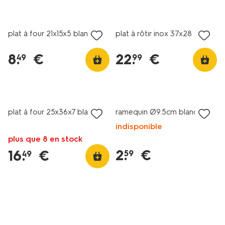
plat à four 21x15x5 blanc
plat à rôtir inox 37x28
8
.
€
22
.
€
49
99
plat à four 25x36x7 blanc
ramequin Ø9.5cm blanc
indisponible
plus que 8 en stock
2
.
€
16
.
€
59
49