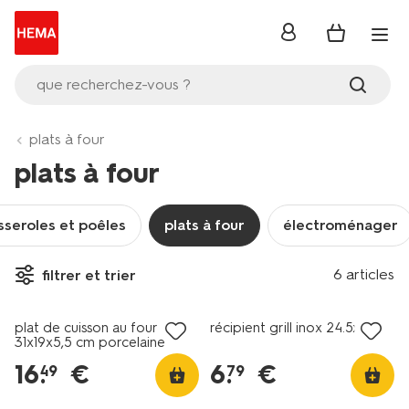
se
connecter
que recherchez-vous ?
plats à four
plats à four
sseroles et poêles
plats à four
électroménager
6 articles
filtrer et trier
plat de cuisson au four
récipient grill inox 24.5x34
31x19x5,5 cm porcelaine
blanche
16
.
€
6
.
€
49
79