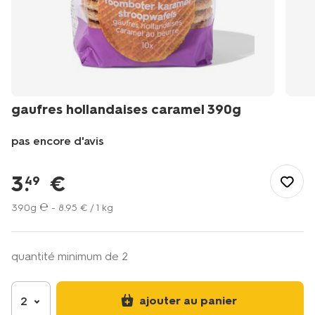
gaufres hollandaises caramel 390g
pas encore d'avis
/fr-
fr/manger-
3
.
€
49
cuisiner/grignoter/biscuits/gaufres-
hollandaises/gaufres-
390g ℮ -
8
.
95
€ / 1 kg
hollandaises-
caramel-
390g-
quantité minimum de 2
10822017.html
ajouter au panier
2