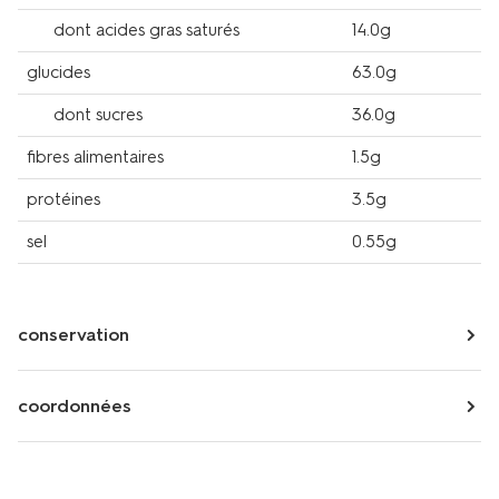
dont acides gras saturés
14.0g
glucides
63.0g
dont sucres
36.0g
fibres alimentaires
1.5g
protéines
3.5g
sel
0.55g
conservation
coordonnées