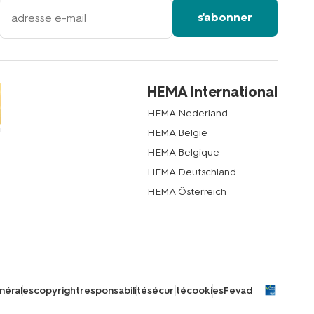
votre
s'abonner
adresse
email
HEMA International
HEMA Nederland
HEMA België
HEMA Belgique
HEMA Deutschland
HEMA Österreich
nérales
copyright
responsabilité
sécurité
cookies
Fevad