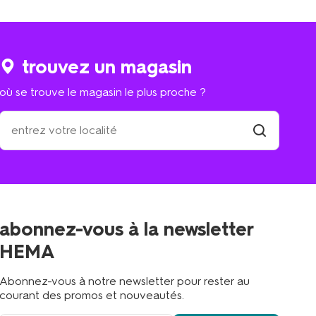
trouvez un magasin
où se trouve le magasin le plus proche ?
où
se
trouve
trouver
un
le
magasin
magasin
le
plus
proche
abonnez-vous à la newsletter
?
HEMA
Abonnez-vous à notre newsletter pour rester au
courant des promos et nouveautés.