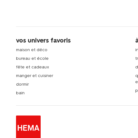
vos univers favoris
maison et déco
i
bureau et école
t
fête et cadeaux
d
manger et cuisiner
q
e
dormir
p
bain