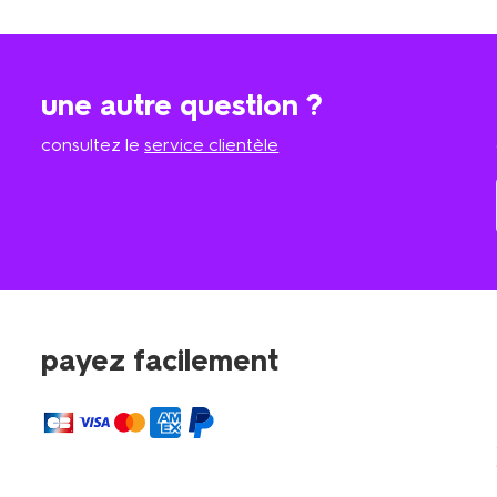
une autre question ?
consultez le
service clientèle
payez facilement