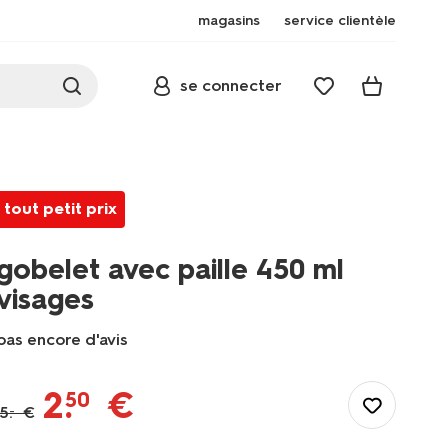
magasins
service clientèle
se connecter
tout petit prix
gobelet avec paille 450 ml
visages
pas encore d'avis
/fr-
fr/manger-
2
.
€
50
cuisiner/manger/vaisselle-
5
.
€
–
de-