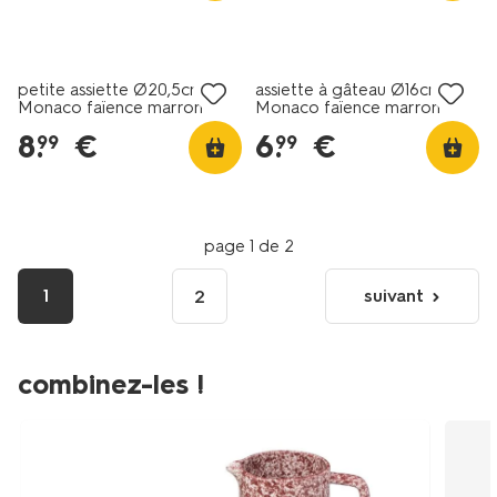
4+2 gratuits
4+2 gratuits
petite assiette Ø20,5cm
assiette à gâteau Ø16cm
Monaco faïence marron
Monaco faïence marron
foncé
foncé
8
.
€
6
.
€
99
99
page 1 de 2
1
suivant
2
page
suivante
combinez-les !