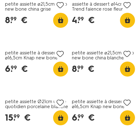
petite assiette ⌀21,5cm Knap
assiette à dessert ⌀14cm
new bone china grise
Trend faïence rose fleur
8
.
€
4
.
€
99
99
4+2 gratuits
4+2 gratuits
petite assiette à dessert
petite assiette ⌀21,5cm Knap
⌀16,5cm Knap new bone
new bone china blanche
china rose
6
.
€
8
.
€
99
99
4+2 gratuits
4+2 gratuits
petite assiette Ø21cm usage
petite assiette à dessert
quotidien porcelaine blanche
⌀16,5cm Knap new bone
- 4 pièces
china blanche
15
.
€
6
.
€
99
99