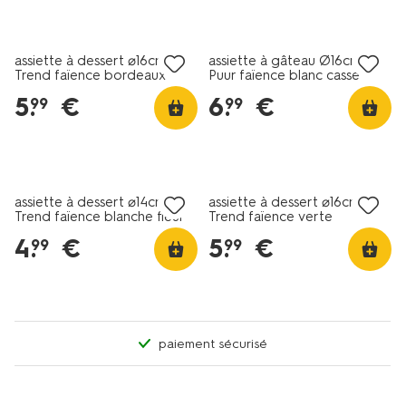
4+2 gratuits
4+2 gratuits
assiette à dessert ⌀16cm
assiette à gâteau Ø16cm
Trend faïence bordeaux
Puur faïence blanc cassé
mouchetée
5
.
€
6
.
€
99
99
4+2 gratuits
4+2 gratuits
assiette à dessert ⌀14cm
assiette à dessert ⌀16cm
Trend faïence blanche fleur
Trend faïence verte
mouchetée
4
.
€
5
.
€
99
99
paiement sécurisé
4+2 gratuits
4+2 gratuits