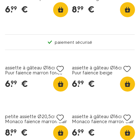
6
.
€
8
.
€
99
99
paiement sécurisé
4+2 gratuits
4+2 gratuits
assiette à gâteau Ø16cm
assiette à gâteau Ø16cm
Puur faïence marron foncé
Puur faïence beige
6
.
€
6
.
€
99
99
4+2 gratuits
4+2 gratuits
petite assiette Ø20,5cm
assiette à gâteau Ø16cm
Monaco faïence marron clair
Monaco faïence marron clair
8
.
€
6
.
€
99
99