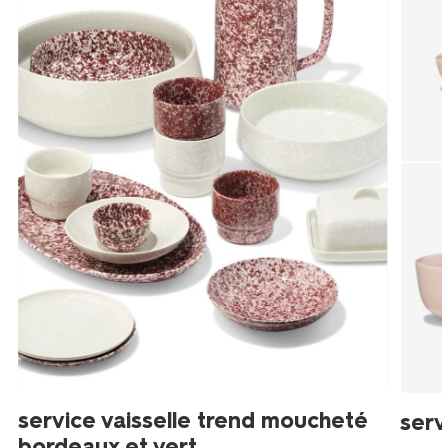
service vaisselle trend moucheté
serv
bordeaux et vert