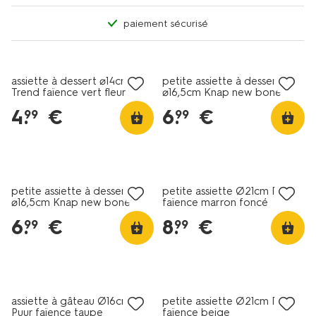
paiement sécurisé
4+2 gratuits
4+2 gratuits
assiette à dessert ⌀14cm
petite assiette à dessert
Trend faïence vert fleur
⌀16,5cm Knap new bone
china jaune
4
.
€
6
.
€
99
99
4+2 gratuits
4+2 gratuits
petite assiette à dessert
petite assiette Ø21cm Puur
⌀16,5cm Knap new bone
faïence marron foncé
china grise
6
.
€
8
.
€
99
99
4+2 gratuits
4+2 gratuits
assiette à gâteau Ø16cm
petite assiette Ø21cm Puur
Puur faïence taupe
faïence beige