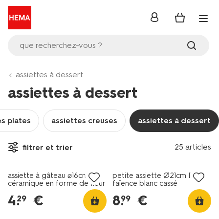
se
connecter
que recherchez-vous ?
assiettes à dessert
assiettes à dessert
es plates
assiettes creuses
assiettes à dessert
25 articles
filtrer et trier
4+2 gratuits
4+2 gratuits
assiette à gâteau ⌀16cm
petite assiette Ø21cm Puur
céramique en forme de fleur
faïence blanc cassé
4
.
€
8
.
€
29
99