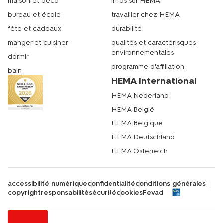
maison et déco
infos sur HEMA
bureau et école
travailler chez HEMA
fête et cadeaux
durabilité
manger et cuisiner
qualités et caractérisques
environnementales
dormir
programme d'affiliation
bain
HEMA International
HEMA Nederland
HEMA België
HEMA Belgique
HEMA Deutschland
HEMA Österreich
accessibilité numérique
confidentialité
conditions générales
copyright
responsabilité
sécurité
cookies
Fevad