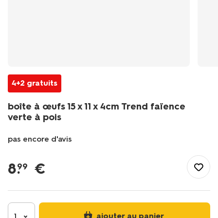
4+2 gratuits
boîte à œufs 15 x 11 x 4cm Trend faïence
verte à pois
pas encore d'avis
/fr-
fr/manger-
8
.
€
99
cuisiner/manger/vaisselle/coquetiers/boite-
a-
%C5%93ufs-
15-
x-
ajouter au panier
1