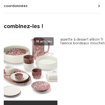
coordonnées
combinez-les !
4+2 gratuits
assiette à dessert ⌀16cm Tr
18 articles
faïence bordeaux mouche