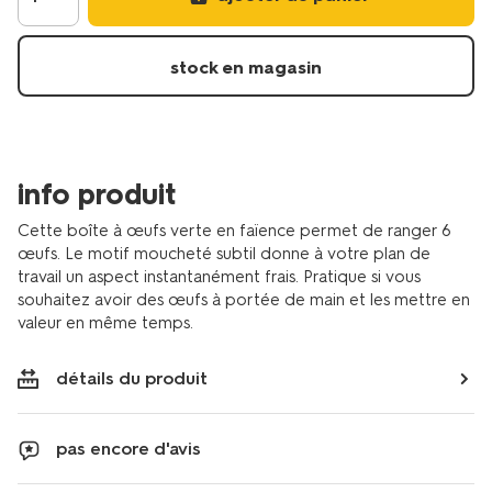
11-
x-
4cm-
stock en magasin
trend-
faience-
verte-
a-
pois-
info produit
9650353.html
Cette boîte à œufs verte en faïence permet de ranger 6
œufs. Le motif moucheté subtil donne à votre plan de
travail un aspect instantanément frais. Pratique si vous
souhaitez avoir des œufs à portée de main et les mettre en
valeur en même temps.
détails du produit
pas encore d'avis