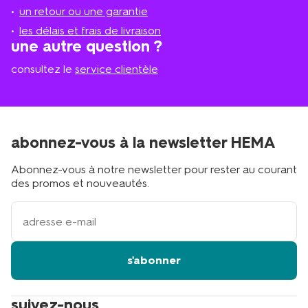
plus
un retour ou une garantie
proche
les délais et frais de livraison
?
une autre question ?
consultez le
service clientèle
abonnez-vous à la newsletter HEMA
Abonnez-vous à notre newsletter pour rester au courant
des promos et nouveautés.
votre
adresse
email
s'abonner
suivez-nous