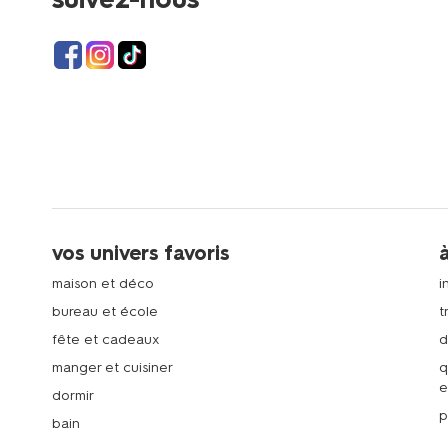
vos univers favoris
maison et déco
i
bureau et école
t
fête et cadeaux
d
manger et cuisiner
q
e
dormir
p
bain