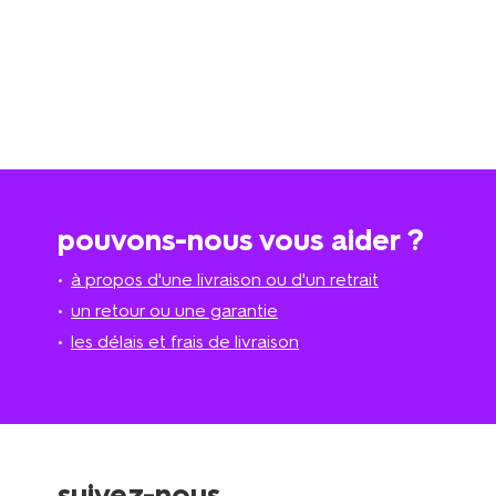
pouvons-nous vous aider ?
à propos d'une livraison ou d'un retrait
un retour ou une garantie
les délais et frais de livraison
suivez-nous