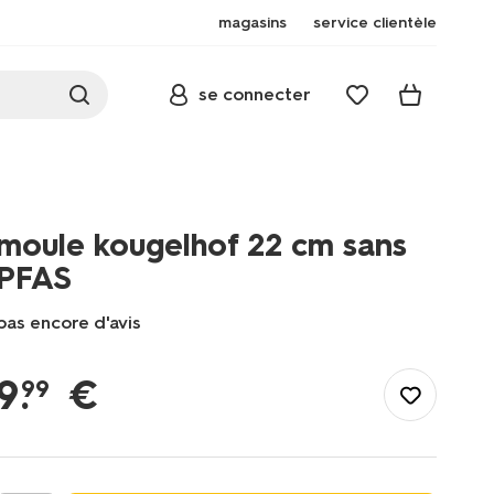
magasins
service clientèle
se connecter
moule kougelhof 22 cm sans
PFAS
pas encore d'avis
/fr-
fr/manger-
9
.
€
99
cuisiner/patisserie/moules-
a-
gateaux/moule-
kougelhof-
22-