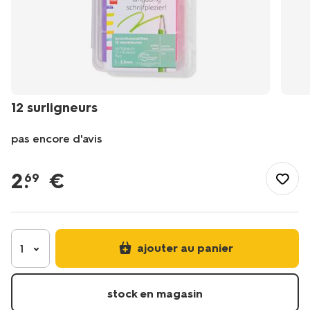
12 surligneurs
pas encore d'avis
/fr-
fr/papeterie/ecriture/marqueurs/12-
2
.
€
69
surligneurs-
14420028.html
ajouter au panier
1
stock en magasin