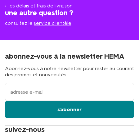
proche
les délais et frais de livraison
?
une autre question ?
consultez le
service clientèle
abonnez-vous à la newsletter HEMA
Abonnez-vous à notre newsletter pour rester au courant
des promos et nouveautés.
votre
adresse
email
s'abonner
suivez-nous