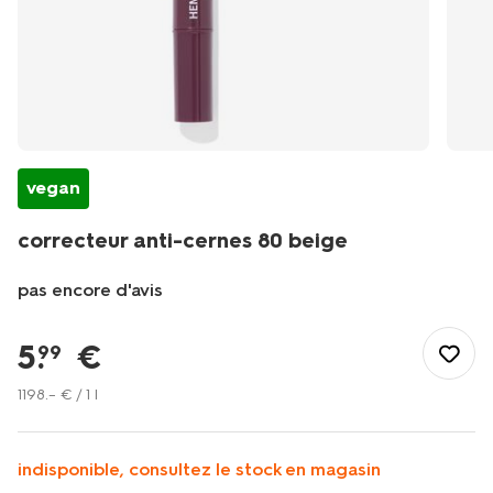
vegan
correcteur anti-cernes 80 beige
pas encore d'avis
/fr-
fr/soins-
5
.
€
99
beaute/maquillage/anti-
cerne/correcteur-
1198
.
–
€ / 1 l
anti-
cernes-
80-
indisponible, consultez le stock en magasin
beige-