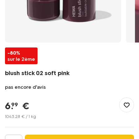
-80%
sur le 2ème
blush stick 02 soft pink
pas encore d'avis
/fr-
fr/soins-
6
.
€
99
beaute/maquillage/poudres-
maquillage/blush/blush-
1043
.
28
€ / 1 kg
stick-
02-
soft-