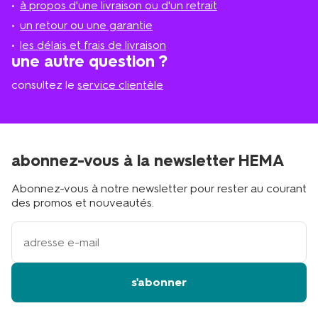
à propos d'une livraison ou d'un retrait
le
plus
un retour ou une garantie
proche
les délais et frais de livraison
?
une autre question ?
consultez le
service clientèle
abonnez-vous à la newsletter HEMA
Abonnez-vous à notre newsletter pour rester au courant
des promos et nouveautés.
votre
adresse
email
s'abonner