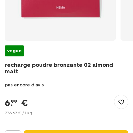
vegan
recharge poudre bronzante 02 almond
matt
pas encore d'avis
/fr-
fr/soins-
6
.
€
99
beaute/maquillage/poudres-
maquillage/poudre-
776
.
67
€ / 1 kg
bronzante/recharge-
poudre-
bronzante-