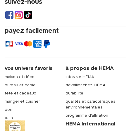
suivez-nous
payez facilement
vos univers favoris
à propos de HEMA
maison et déco
infos sur HEMA
bureau et école
travailler chez HEMA
fête et cadeaux
durabilité
manger et cuisiner
qualités et caractérisques
environnementales
dormir
programme d'affiliation
bain
HEMA International