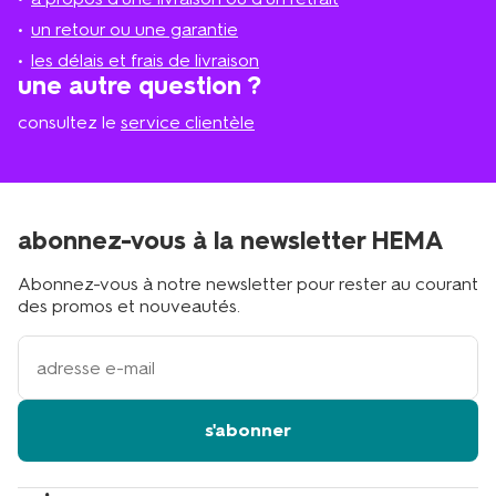
le
plus
un retour ou une garantie
proche
les délais et frais de livraison
?
une autre question ?
consultez le
service clientèle
abonnez-vous à la newsletter HEMA
Abonnez-vous à notre newsletter pour rester au courant
des promos et nouveautés.
votre
adresse
email
s'abonner