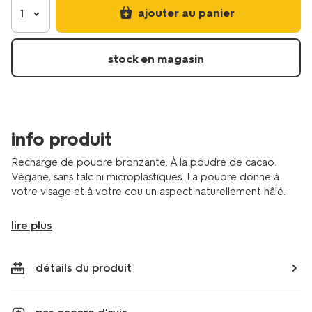
02-
ajouter au panier
1
almond-
matt-
11290423.html
stock en magasin
info produit
Recharge de poudre bronzante. À la poudre de cacao.
Végane, sans talc ni microplastiques. La poudre donne à
votre visage et à votre cou un aspect naturellement hâlé.
lire plus
détails du produit