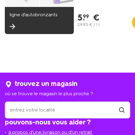
ligne d'autobronzants
5
.
€
99
29
.
95
€ / 1 l
trouvez un magasin
où se trouve le magasin le plus proche ?
où
se
trouve
trouver
pouvons-nous vous aider ?
un
le
magasi
magasin
à propos d'une livraison ou d'un retrait
le