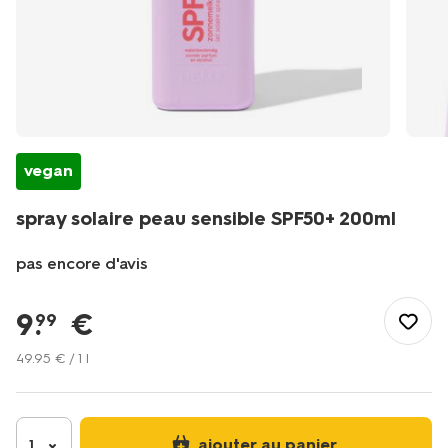
vegan
spray solaire peau sensible SPF50+ 200 ml
pas encore d'avis
/fr-
fr/soins-
9
.
€
99
beaute/soins-
bien-
49
.
95
€ / 1 l
etre/produits-
solaires/spray-
solaire-
peau-
ajouter au panier
1