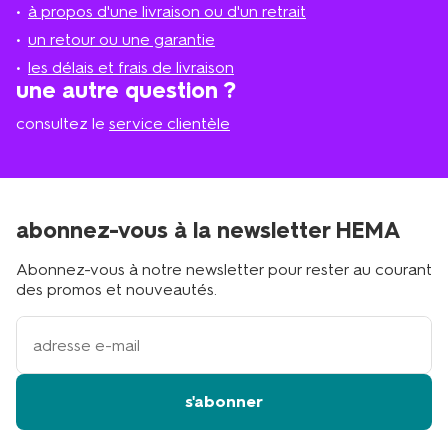
à propos d'une livraison ou d'un retrait
le
plus
un retour ou une garantie
proche
les délais et frais de livraison
?
une autre question ?
consultez le
service clientèle
abonnez-vous à la newsletter HEMA
Abonnez-vous à notre newsletter pour rester au courant
des promos et nouveautés.
votre
adresse
email
s'abonner