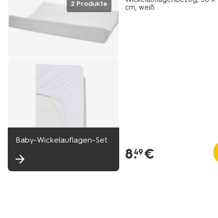
2 Produkte
cm, weiß
Baby-Wickelauflagen-Set
8
.
€
49