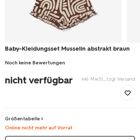
Baby-Kleidungsset Musselin abstrakt braun
Noch keine Bewertungen
/de-
nicht verfügbar
de/baby/babykleidung/baby-
inkl. MwSt., zzgl. Versand
pullover-
baby-
strickjacken/baby-
kleidungsset-
musselin-
abstrakt-
Größentabelle
braun-
Online nicht mehr auf Vorrat
33091470BROWN.html