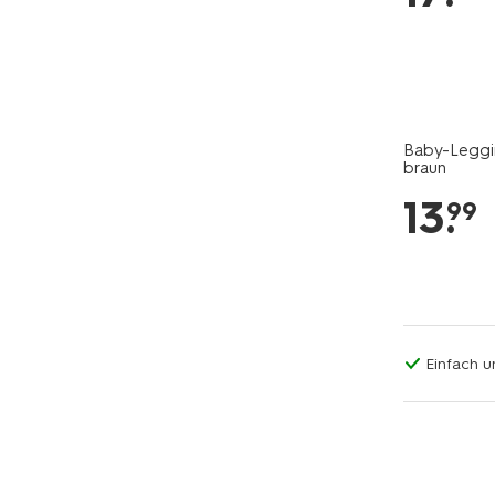
Baby-Leggin
braun
13
.
99
Einfach u