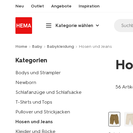
Neu
Outlet
Angebote
Inspiration
Suchb
Kategorie wählen
Home
Baby
Babykleidung
Hosen und Jeans
Kategorien
Ho
Bodys und Strampler
Newborn
56 Artik
Schlafanzüge und Schlafsäcke
T-Shirts und Tops
Pullover und Strickjacken
Hosen und Jeans
Kleider und Röcke