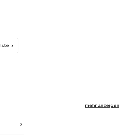
hste
nächste
Seite
mehr anzeigen