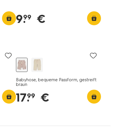
9
.
€
99
Babyhose, bequeme Passform, gestreift
braun
17
.
€
99