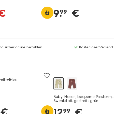
€
9
.
€
99
nd sicher online bezahlen
Kostenloser Versand
mittelblau
Baby-Hosen, bequeme Passform, 
Sweatstoff, gestreift grün
€
12
.
€
99