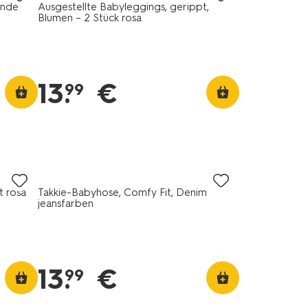
unde
Ausgestellte Babyleggings, gerippt,
Blumen – 2 Stück rosa
13
.
€
99
t rosa
Takkie-Babyhose, Comfy Fit, Denim
jeansfarben
13
.
€
99