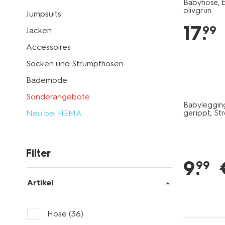
Babyhose, b
olivgrün
Jumpsuits
17
.
99
Jacken
Accessoires
Socken und Strumpfhosen
Bademode
Sonderangebote
Babylegging
Neu bei HEMA
gerippt, Str
Filter
9
.
99
Artikel
Hose
(36)