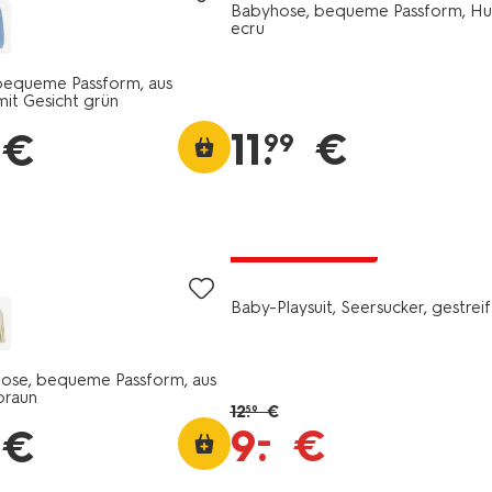
Babyhose, bequeme Passform, H
ecru
bequeme Passform, aus
mit Gesicht grün
11
.
€
€
99
jetzt mit Rabatt
Baby-Playsuit, Seersucker, gestreif
hose, bequeme Passform, aus
braun
12
.
€
59
–
9
.
€
€