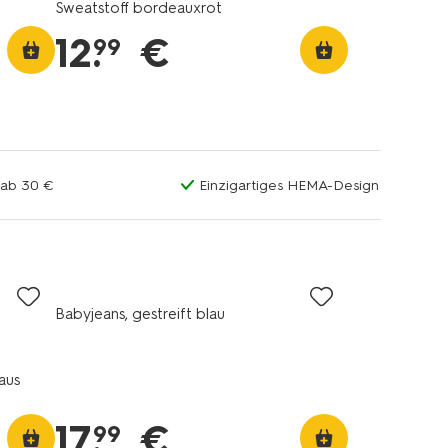
Sweatstoff bordeauxrot
12
.
€
99
 ab 30 €
Einzigartiges HEMA-Design
Babyjeans, gestreift blau
aus
17
.
€
99