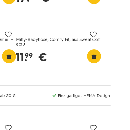
lumen –
Miffy-Babyhose, Comfy Fit, aus Sweatstoff
ecru
11
.
€
99
 ab 30 €
Einzigartiges HEMA-Design