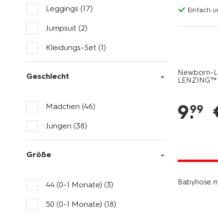
Leggings
(17)
Einfach u
Jumpsuit
(2)
Kleidungs-Set
(1)
Newborn-Le
Geschlecht
LENZING™ 
sandfarben
9
.
Mädchen
(46)
99
Jungen
(38)
Größe
jetzt mit 
Babyhose m
44 (0-1 Monate)
(3)
50 (0-1 Monate)
(18)