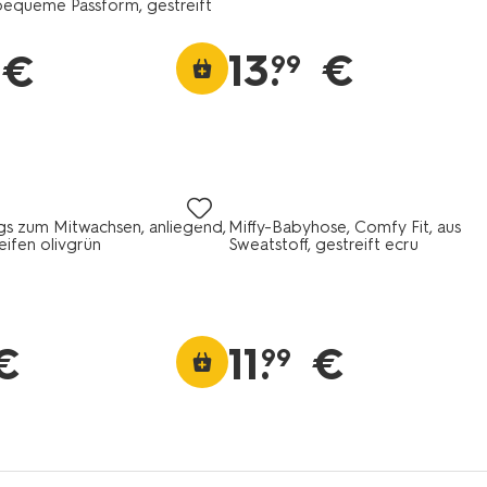
equeme Passform, gestreift
13
.
€
€
99
s zum Mitwachsen, anliegend,
Miffy-Babyhose, Comfy Fit, aus
eifen olivgrün
Sweatstoff, gestreift ecru
€
11
.
€
99