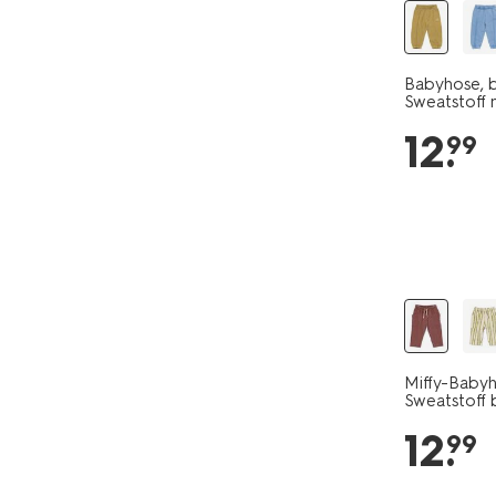
Babyhose, 
Sweatstoff 
12
.
99
Miffy-Baby
Sweatstoff 
12
.
99