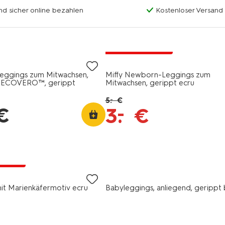
nd sicher online bezahlen
Kostenloser Versand
jetzt mit Rabatt
ggings zum Mitwachsen,
Miffy Newborn-Leggings zum
ECOVERO™, gerippt
Mitwachsen, gerippt ecru
5
.
€
–
€
–
3
.
€
Rabatt
it Marienkäfermotiv ecru
Babyleggings, anliegend, gerippt 