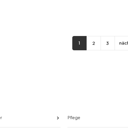
1
näc
2
3
r
Pflege