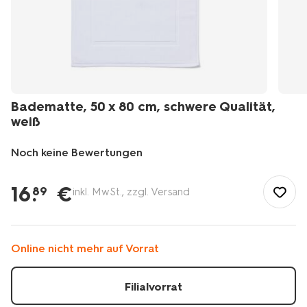
Badematte, 50 x 80 cm, schwere Qualität,
weiß
Noch keine Bewertungen
/de-
de/badezimmer/badezimmer-
16
.
€
89
inkl. MwSt., zzgl. Versand
accessoires/badematten/badematte-
50-
x-
80-
Online nicht mehr auf Vorrat
cm-
schwere-
qualitaet-
Filialvorrat
wei%C3%9F-