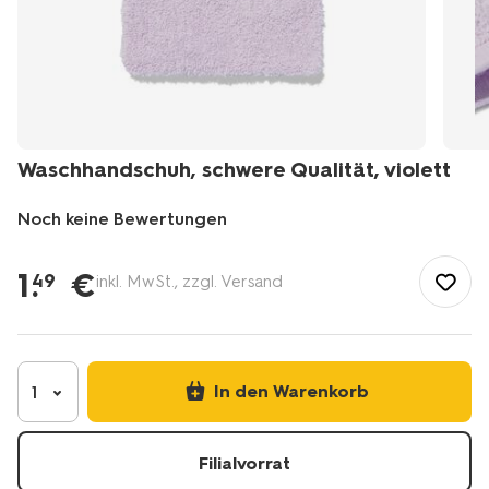
Waschhandschuh, schwere Qualität, violett
Noch keine Bewertungen
/de-
de/badezimmer/badtextilien/handtuecher/waschhandschuh-
1
.
€
49
inkl. MwSt., zzgl. Versand
schwere-
qualitaet-
violett-
5284600.html
In den Warenkorb
1
Filialvorrat