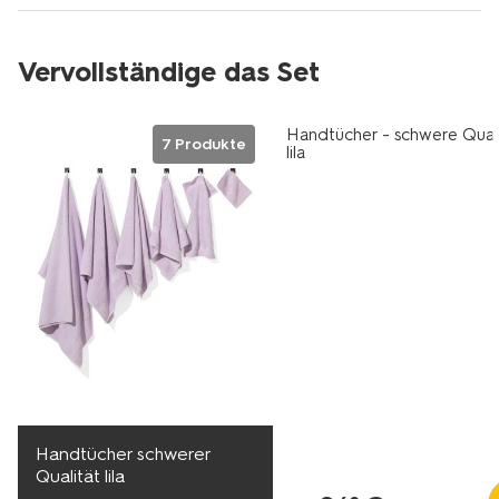
Vervollständige das Set
Handtücher - schwere Qual
7 Produkte
lila
Handtücher schwerer
Qualität lila