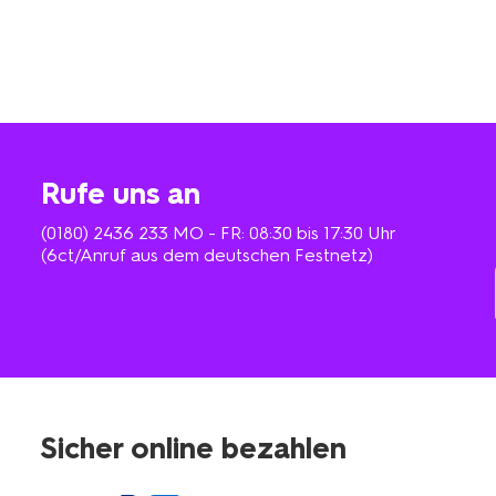
Rufe uns an
(0180) 2436 233
MO - FR: 08:30 bis 17:30 Uhr
(6ct/Anruf aus dem deutschen Festnetz)
Sicher online bezahlen