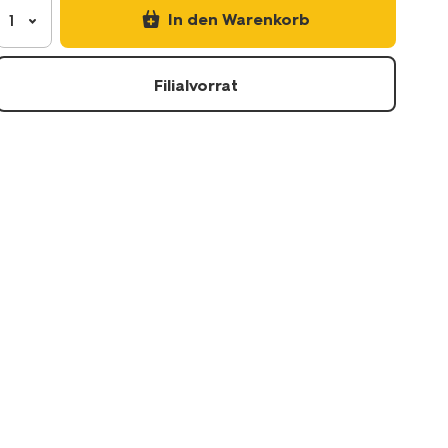
In den Warenkorb
1
Filialvorrat