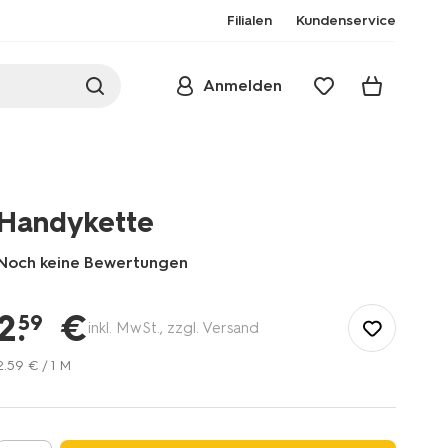
Filialen
Kundenservice
Anmelden
Handykette
Noch keine Bewertungen
/de-
de/buero/multimedia-
2
.
€
59
inkl. MwSt., zzgl. Versand
gadgets/handyhuellen/handykette-
39630188.html
2
.
59
€ / 1 M