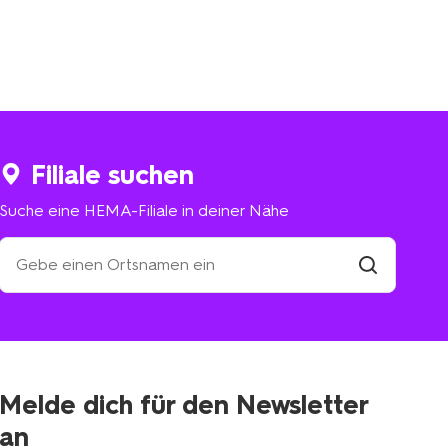
Filiale suchen
Suche eine HEMA-Filiale in deiner Nähe
Suche
eine
HEMA-
Filiale
suchen
Filiale
in
deiner
Nähe
Melde dich für den Newsletter
an