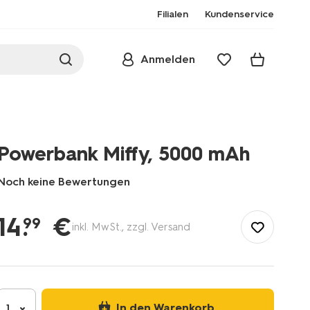
Filialen
Kundenservice
Anmelden
Powerbank Miffy, 5000 mAh
Noch keine Bewertungen
/de-
de/buero/multimedia-
14
.
€
99
inkl. MwSt., zzgl. Versand
gadgets/multimedia-
zubehoer/powerbank-
miffy-
5000%C2%A0mah-
39570016.html
In den Warenkorb
1