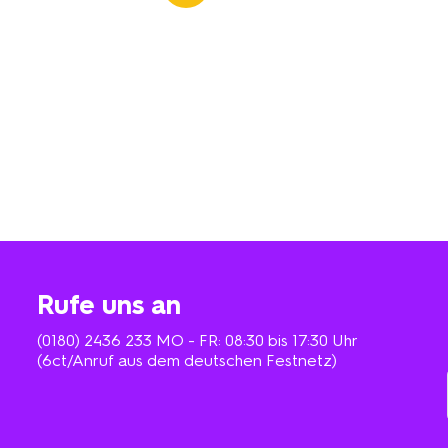
Rufe uns an
(0180) 2436 233
MO - FR: 08:30 bis 17:30 Uhr
(6ct/Anruf aus dem deutschen Festnetz)