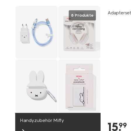
Adapterset 
8 Produkte
Handyzubehör Miffy
15
.
99