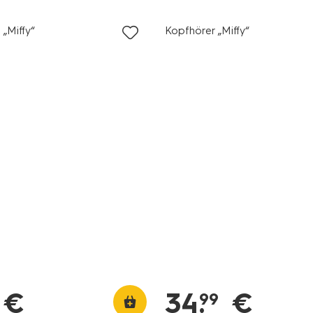
„Miffy“
Kopfhörer „Miffy“
€
34
.
€
99