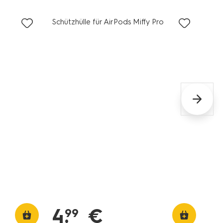
Schützhülle für AirPods Miffy Pro
4
.
€
99