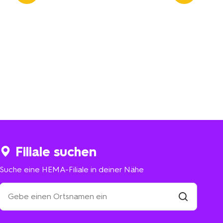
Filiale suchen
Suche eine HEMA-Filiale in deiner Nähe
Suche
eine
HEMA-
Filiale
suchen
Filiale