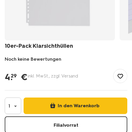
10er-Pack Klarsichthüllen
Noch keine Bewertungen
/de-
de/hobby-
4
.
€
29
inkl. MwSt., zzgl. Versand
freizeit/fotoartikel/fotoalben/10er-
pack-
klarsichthuellen-
14650015.html
In den Warenkorb
1
Filialvorrat