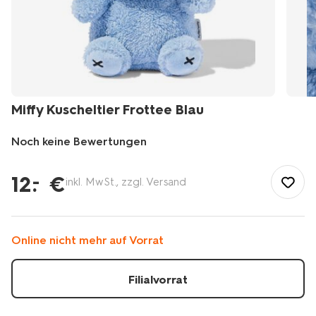
Miffy Kuscheltier Frottee Blau
Noch keine Bewertungen
/de-
de/kind/spielzeug/kuscheltiere/miffy-
12
.
€
–
inkl. MwSt., zzgl. Versand
kuscheltier-
frottee-
blau-
60410210.html
Online nicht mehr auf Vorrat
Filialvorrat