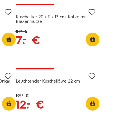
jetzt mit Rabatt
Kuscheltier 20 x 11 x 13 cm, Katze mit
Baskenmütze
8
.
€
99
–
7
.
€
jetzt mit Rabatt
nigiri
Leuchtender Kuschellöwe 22 cm
19
.
€
99
–
12
.
€