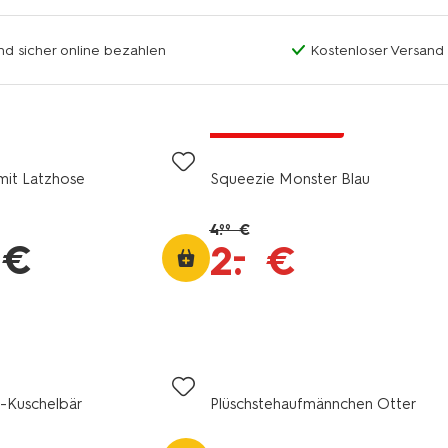
nd sicher online bezahlen
Kostenloser Versand
jetzt mit Rabatt
mit Latzhose
Squeezie Monster Blau
4
.
€
99
€
–
2
.
€
h-Kuschelbär
Plüschstehaufmännchen Otter