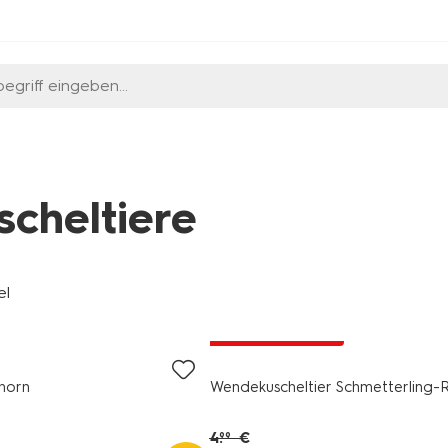
egriff eingeben...
scheltiere
el
jetzt mit Rabatt
nhorn
Wendekuscheltier Schmetterling-
4
.
€
99