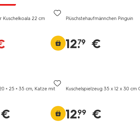
Rabatt
r Kuschelkoala 22 cm
Plüschstehaufmännchen Pinguin
12
.
€
€
79
20 × 25 × 35 cm, Katze mit
Kuschelspielzeug 35 x 12 x 30 cm O
€
12
.
€
99