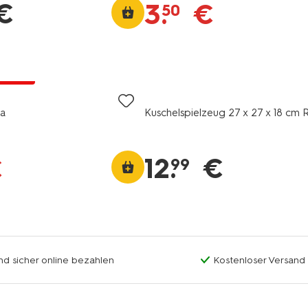
€
3
.
€
50
Rabatt
la
Kuschelspielzeug 27 x 27 x 18 cm
12
.
€
€
99
nd sicher online bezahlen
Kostenloser Versand