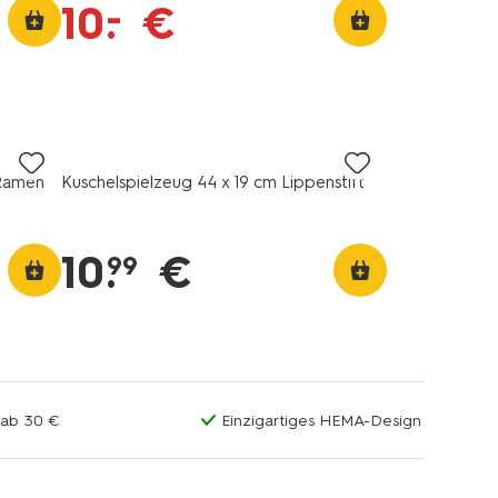
–
10
.
€
 Ramen
Kuschelspielzeug 44 x 19 cm Lippenstift
10
.
€
99
 ab 30 €
Einzigartiges HEMA-Design