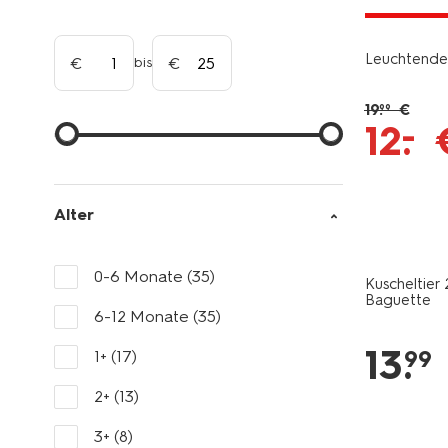
jetzt mit 
Leuchtende
bis
19
.
€
99
–
12
.
Alter
0-6 Monate
(35)
Kuscheltier 
Baguette
6-12 Monate
(35)
13
.
99
1+
(17)
2+
(13)
3+
(8)