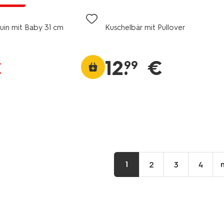
Rabatt
uin mit Baby 31 cm
Kuschelbär mit Pullover
12
.
€
€
99
1
2
3
4