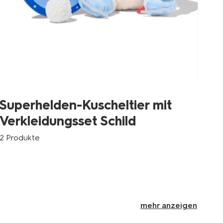
Su
Superhelden-Kuscheltier mit
V
Verkleidungsset Schild
2 P
2 Produkte
mehr anzeigen