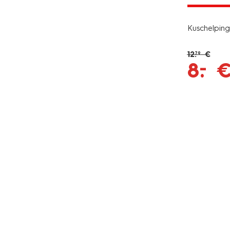
jetzt mit 
Kuschelping
12
.
€
79
–
8
.