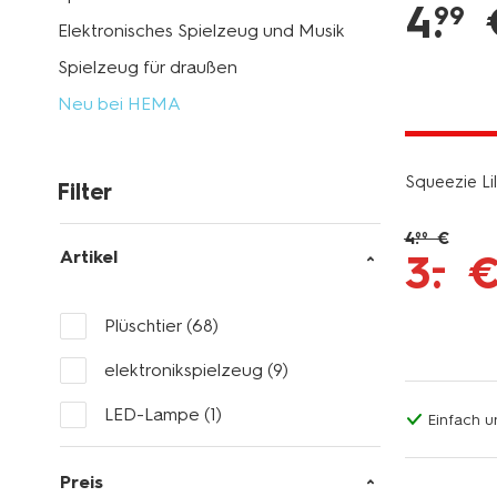
4
.
99
Elektronisches Spielzeug und Musik
Spielzeug für draußen
Neu bei HEMA
jetzt mit 
Squeezie Li
Filter
4
.
€
99
–
Artikel
3
.
Plüschtier
(68)
elektronikspielzeug
(9)
LED-Lampe
(1)
Einfach u
Preis