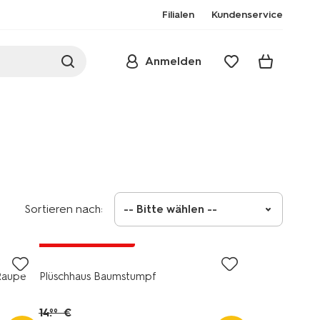
Filialen
Kundenservice
Anmelden
Sortieren nach:
-- Bitte wählen --
jetzt mit Rabatt
Raupe
Plüschhaus Baumstumpf
14
.
€
99