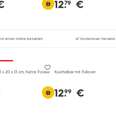
€
12
.
€
79
nd sicher online bezahlen
Kostenloser Versand
Rabatt
11 x 20 x 13 cm, Katze Pookie
Kuschelbär mit Pullover
12
.
€
€
99